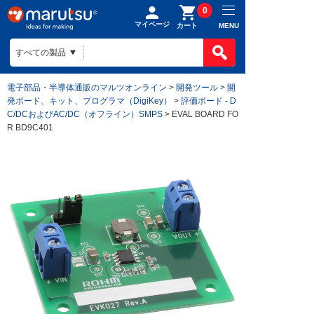
0
マイページ
MENU
カート
電子部品・半導体通販のマルツオンライン
>
開発ツール
>
開
発ボード、キット、プログラマ（DigiKey）
>
評価ボード - D
C/DCおよびAC/DC（オフライン）SMPS
> EVAL BOARD FO
R BD9C401