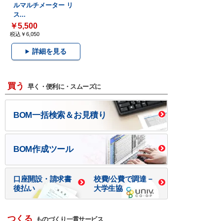
ルマルチメーター リ
ス...
￥5,500
税込￥6,050
詳細を見る
買う
早く・便利に・スムーズに
BOM一括検索＆お見積り
BOM作成ツール
口座開設・請求書
校費/公費で調達－
後払い
大学生協
つくる
ものづくり一貫サービス