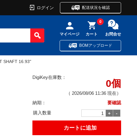
ログイン
配送状況を確認
0
マイページ
カート
お問合せ
BOMアップロード
 SHAFT 16.93"
DigiKey在庫数：
0個
（
2026/08/06 11:36
現在）
納期：
要確認
購入数量