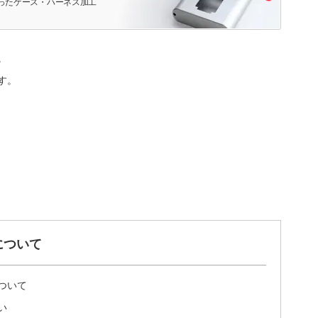
ったケース・ハーネス加工
。
す。
について
ついて
い