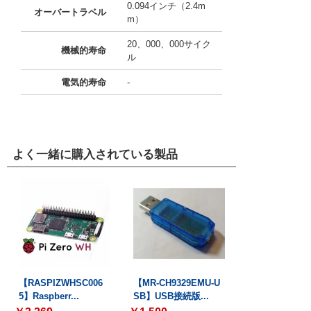
0.094インチ（2.4m
オーバートラベル
m）
20、000、000サイク
機械的寿命
ル
電気的寿命
-
よく一緒に購入されている製品
【RASPIZWHSC006
【MR-CH9329EMU-U
5】Raspberr...
SB】USB接続版...