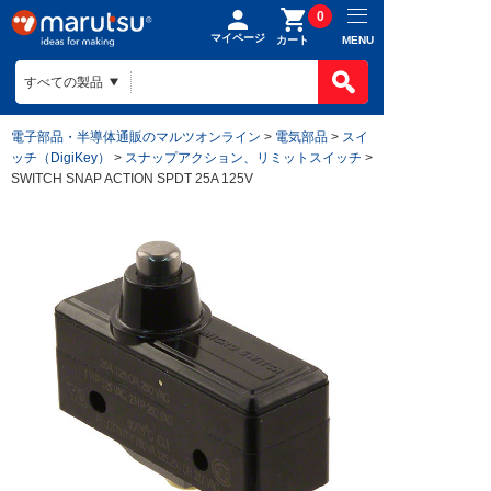
0
マイページ
MENU
カート
電子部品・半導体通販のマルツオンライン
>
電気部品
>
スイ
ッチ（DigiKey）
>
スナップアクション、リミットスイッチ
>
SWITCH SNAP ACTION SPDT 25A 125V