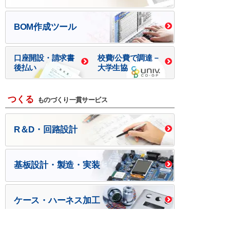
BOM作成ツール
口座開設・請求書
校費/公費で調達－
後払い
大学生協
つくる
ものづくり一貫サービス
R＆D・回路設計
基板設計・製造・実装
ケース・ハーネス加工