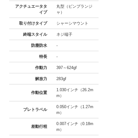
アクチュエータタ
丸型（ピンプランジ
イプ
ャ）
取り付けタイプ
シャーシマウント
終端スタイル
ネジ端子
防塵防水
-
特長
-
作動力
397～624gf
解放力
283gf
1.030インチ（26.2m
作動位置
m）
0.050インチ（1.27m
プレトラベル
m）
0.007インチ（0.18m
差動行程
m）