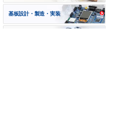
基板設計・製造・実装
ケース・ハーネス加工
※掲載されている価格には消費税、各種手数料が含まれ
ておりません。別途消費税およびお支払方法に応じた
手数料が必要になります。
※このホームページに掲載されている、記事・写真の一
部または全部をそのまま、または改変して利用・転
載・転用することを禁じます。
※商品によって販売価格が店頭価格と異なる場合がござ
います。
※弊社ではお客様が商品を選びやすくするためにデータ
シートの提供や技術情報、商品画像の表示を行ってい
ます。
しかしさまざまな事情により、これらの情報がすべて
正確であることを弊社が保証することはできません。