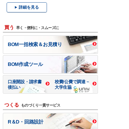
詳細を見る
買う
早く・便利に・スムーズに
BOM一括検索＆お見積り
BOM作成ツール
口座開設・請求書
校費/公費で調達－
後払い
大学生協
つくる
ものづくり一貫サービス
R＆D・回路設計