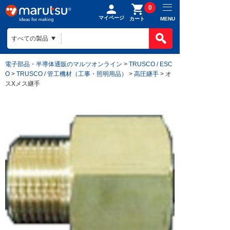
0
マイページ
MENU
カート
電子部品・半導体通販のマルツオンライン
>
TRUSCO / ESC
O
>
TRUSCO / 管工機材（工事・照明用品）
>
高圧継手
> オ
スXメス継手