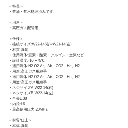
＜特長＞
・禁油・禁水処理済みです。
＜用途＞
・高圧ガス配管用。
＜仕様＞
・接続サイズ:W22-14(右)×W21-14(左)
・材質:真鍮
・使用流体:窒素・酸素・アルゴン・空気など
・設計温度:-10〜75℃
・適用流体:N2.O2.Ar、Air、CO2、He、H2
・用途:高圧ガス用継手
・適用流体:N2.O2.Ar、Air、CO2、He、H2
・用途:高圧ガス用継手
・ネジサイズA:W22-14(右)
・ネジサイズB:W22-14(左)
・全長L:38
・内径d:6
・最高使用圧力:20MPa
＜材質/仕上＞
・本体:真鍮