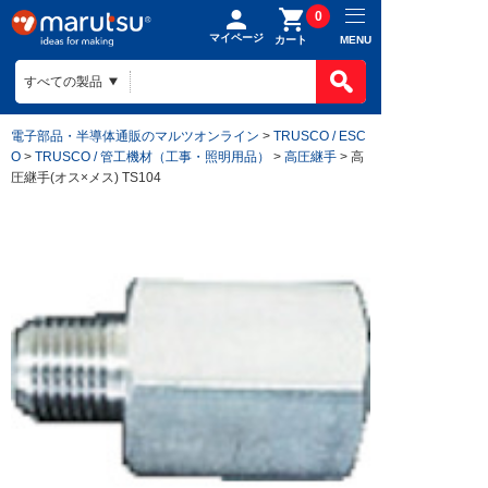
0
マイページ
MENU
カート
電子部品・半導体通販のマルツオンライン
>
TRUSCO / ESC
O
>
TRUSCO / 管工機材（工事・照明用品）
>
高圧継手
> 高
圧継手(オス×メス) TS104