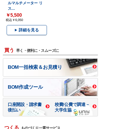
ルマルチメーター リ
ス...
￥5,500
税込￥6,050
詳細を見る
買う
早く・便利に・スムーズに
BOM一括検索＆お見積り
BOM作成ツール
口座開設・請求書
校費/公費で調達－
後払い
大学生協
つくる
ものづくり一貫サービス