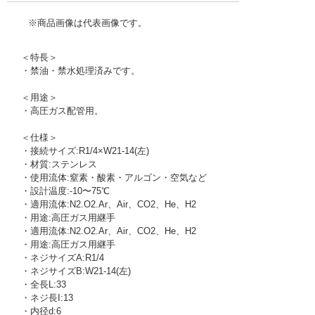
※商品画像は代表画像です。
＜特長＞
・禁油・禁水処理済みです。
＜用途＞
・高圧ガス配管用。
＜仕様＞
・接続サイズ:R1/4×W21-14(左)
・材質:ステンレス
・使用流体:窒素・酸素・アルゴン・空気など
・設計温度:-10〜75℃
・適用流体:N2.O2.Ar、Air、CO2、He、H2
・用途:高圧ガス用継手
・適用流体:N2.O2.Ar、Air、CO2、He、H2
・用途:高圧ガス用継手
・ネジサイズA:R1/4
・ネジサイズB:W21-14(左)
・全長L:33
・ネジ長I:13
・内径d:6