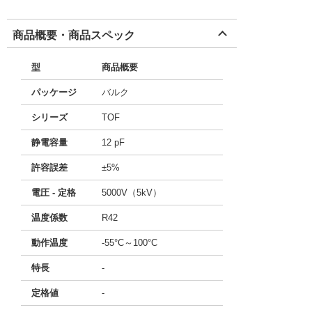
商品概要・商品スペック
型
商品概要
パッケージ
バルク
シリーズ
TOF
静電容量
12 pF
許容誤差
±5%
電圧 - 定格
5000V（5kV）
温度係数
R42
動作温度
-55°C～100°C
特長
-
定格値
-