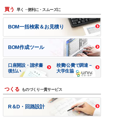
買う
早く・便利に・スムーズに
BOM一括検索＆お見積り
BOM作成ツール
口座開設・請求書
校費/公費で調達－
後払い
大学生協
つくる
ものづくり一貫サービス
R＆D・回路設計
基板設計・製造・実装