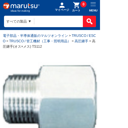
0
マイページ
MENU
カート
電子部品・半導体通販のマルツオンライン
>
TRUSCO / ESC
O
>
TRUSCO / 管工機材（工事・照明用品）
>
高圧継手
> 高
圧継手(オス×メス) TS112