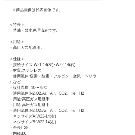
※商品画像は代表画像です。
＜特長＞
・禁油・禁水処理済みです。
＜用途＞
・高圧ガス配管用。
＜仕様＞
・接続サイズ:W21-14(左)×W22-14(右)
・材質:ステンレス
・使用流体:窒素・酸素・アルゴン・空気・ヘリウ
ムなど
・設計温度:-10〜75℃
・適用流体:N2.O2.Ar、Air、CO2、He、H2
・用途:高圧ガス用継手
・用途:高圧ガス用継手
・適用流体:N2.O2.Ar、Air、CO2、He、H2
・ネジサイズA:W22-14(右)
・ネジサイズB:W22-14(右)
・全長L:38
・内径d:6