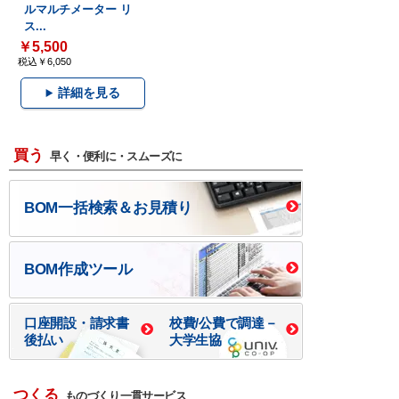
ルマルチメーター リ
ス...
￥5,500
税込￥6,050
詳細を見る
買う
早く・便利に・スムーズに
BOM一括検索＆お見積り
BOM作成ツール
口座開設・請求書
校費/公費で調達－
後払い
大学生協
つくる
ものづくり一貫サービス