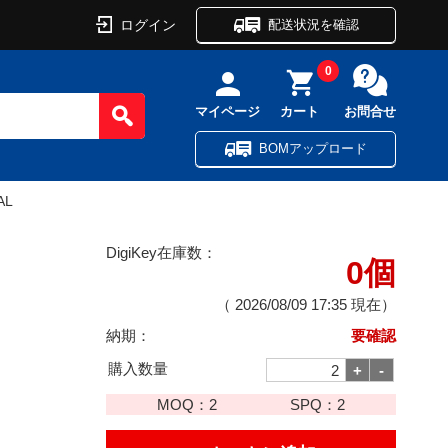
ログイン
配送状況を確認
0
マイページ
カート
お問合せ
BOMアップロード
AL
DigiKey在庫数：
0個
（
2026/08/09 17:35
現在）
納期：
要確認
購入数量
MOQ：
2
SPQ：
2