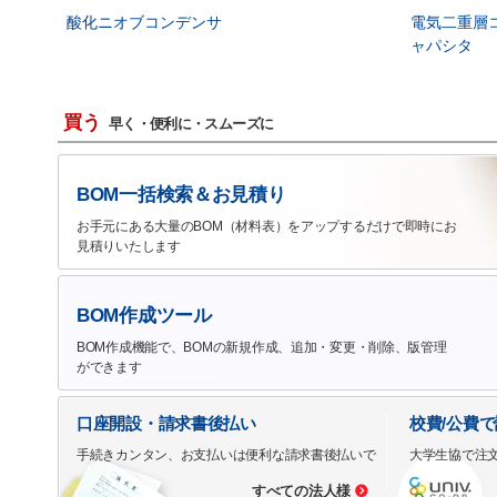
酸化ニオブコンデンサ
電気二重層
ャパシタ
買う
早く・便利に・スムーズに
BOM一括検索＆お見積り
お手元にある大量のBOM（材料表）をアップするだけで即時にお
見積りいたします
BOM作成ツール
BOM作成機能で、BOMの新規作成、追加・変更・削除、版管理
ができます
口座開設・請求書後払い
校費/公費
手続きカンタン、お支払いは便利な請求書後払いで
大学生協で注
すべての法人様