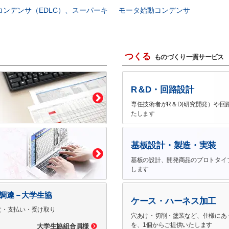
コンデンサ（EDLC）、スーパーキ
モータ始動コンデンサ
つくる
ものづくり一貫サービス
R＆D・回路設計
専任技術者がR＆D(研究開発）や回
たします
基板設計・製造・実装
基板の設計、開発商品のプロトタイ
します
で調達－大学生協
ケース・ハーネス加工
文・支払い・受け取り
穴あけ・切削・塗装など、仕様にあ
を、1個からご提供いたします
大学生協組合員様