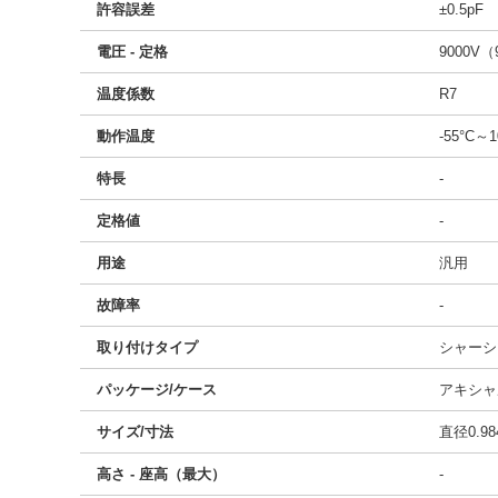
許容誤差
±0.5pF
電圧 - 定格
9000V（
温度係数
R7
動作温度
-55°C～1
特長
-
定格値
-
用途
汎用
故障率
-
取り付けタイプ
シャーシ
パッケージ/ケース
アキシャ
サイズ/寸法
直径0.98
高さ - 座高（最大）
-