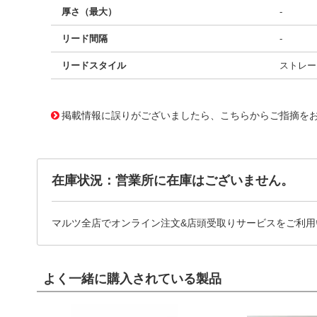
厚さ（最大）
-
リード間隔
-
リードスタイル
ストレー
11718405
!041! BF025016WC92013BF1
掲載情報に誤りがございましたら、こちらからご指摘を
在庫状況：営業所に在庫はございません。
マルツ全店でオンライン注文&店頭受取りサービスをご利用
よく一緒に購入されている製品