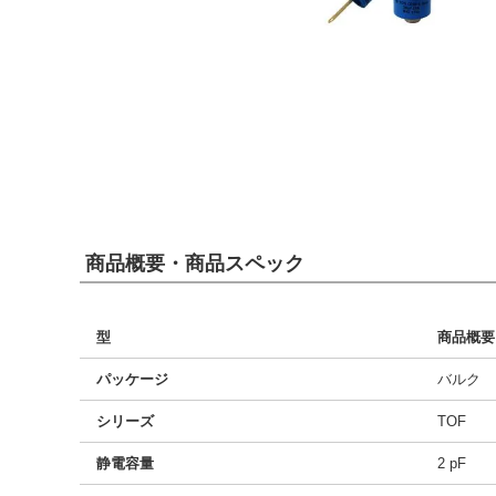
商品概要・商品スペック
型
商品概要
パッケージ
バルク
シリーズ
TOF
静電容量
2 pF