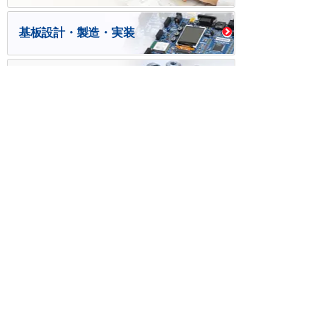
基板設計・製造・実装
ケース・ハーネス加工
※掲載されている価格には消費税、各種手数料が含まれ
ておりません。別途消費税およびお支払方法に応じた
手数料が必要になります。
※このホームページに掲載されている、記事・写真の一
部または全部をそのまま、または改変して利用・転
載・転用することを禁じます。
※商品によって販売価格が店頭価格と異なる場合がござ
います。
※弊社ではお客様が商品を選びやすくするためにデータ
シートの提供や技術情報、商品画像の表示を行ってい
ます。
しかしさまざまな事情により、これらの情報がすべて
正確であることを弊社が保証することはできません。