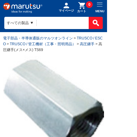
0
マイページ
MENU
カート
電子部品・半導体通販のマルツオンライン
>
TRUSCO / ESC
O
>
TRUSCO / 管工機材（工事・照明用品）
>
高圧継手
> 高
圧継手(メス×メス) TS69