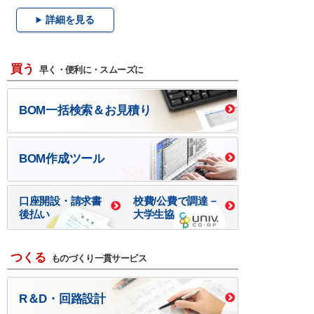
詳細を見る
買う
早く・便利に・スムーズに
BOM一括検索＆お見積り
BOM作成ツール
口座開設・請求書
校費/公費で調達－
後払い
大学生協
つくる
ものづくり一貫サービス
R＆D・回路設計