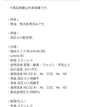
※商品画像は代表画像です。
＜特長＞
・禁油・禁水処理済みです。
＜用途＞
・高圧ガス配管用。
＜仕様＞
・接続サイズ:Rc1/4×Rc3/8
・L(mm):40
・材質:ステンレス
・使用流体:窒素・酸素・アルゴン・空気など
・設計温度:-10〜75℃
・適用流体:N2.O2.Ar、Air、CO2、He、H2
・用途:高圧ガス用継手
・用途:高圧ガス用継手
・適用流体:N2.O2.Ar、Air、CO2、He、H2
・最高使用圧力:20MPa
＜材質/仕上＞
・本体:ステンレス