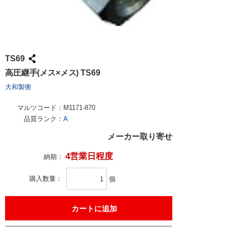
TS69
高圧継手(メス×メス) TS69
大和製衡
マルツコード：
M1171-870
品質ランク：
A
メーカー取り寄せ
4営業日程度
納期：
購入数量
個