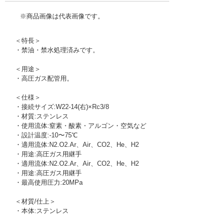
※商品画像は代表画像です。
＜特長＞
・禁油・禁水処理済みです。
＜用途＞
・高圧ガス配管用。
＜仕様＞
・接続サイズ:W22-14(右)×Rc3/8
・材質:ステンレス
・使用流体:窒素・酸素・アルゴン・空気など
・設計温度:-10〜75℃
・適用流体:N2.O2.Ar、Air、CO2、He、H2
・用途:高圧ガス用継手
・適用流体:N2.O2.Ar、Air、CO2、He、H2
・用途:高圧ガス用継手
・最高使用圧力:20MPa
＜材質/仕上＞
・本体:ステンレス