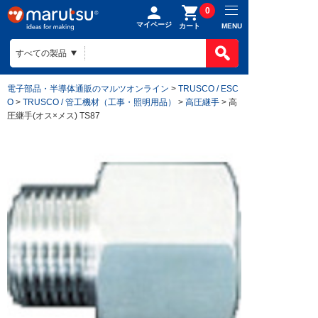
0
マイページ
MENU
カート
電子部品・半導体通販のマルツオンライン
>
TRUSCO / ESC
O
>
TRUSCO / 管工機材（工事・照明用品）
>
高圧継手
> 高
圧継手(オス×メス) TS87