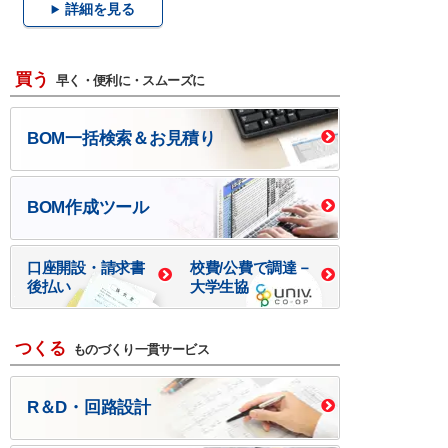
詳細を見る
買う
早く・便利に・スムーズに
BOM一括検索＆お見積り
BOM作成ツール
口座開設・請求書
校費/公費で調達－
後払い
大学生協
つくる
ものづくり一貫サービス
R＆D・回路設計