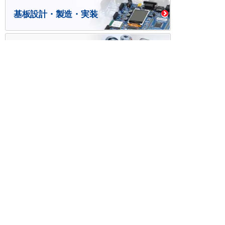
基板設計・製造・実装
ケース・ハーネス加工
※掲載されている価格には消費税、各種手数料が含まれ
ておりません。別途消費税およびお支払方法に応じた
手数料が必要になります。
※このホームページに掲載されている、記事・写真の一
部または全部をそのまま、または改変して利用・転
載・転用することを禁じます。
※商品によって販売価格が店頭価格と異なる場合がござ
います。
※弊社ではお客様が商品を選びやすくするためにデータ
シートの提供や技術情報、商品画像の表示を行ってい
ます。
しかしさまざまな事情により、これらの情報がすべて
正確であることを弊社が保証することはできません。
商品の正確な仕様等は各メーカーの最新のデータシー