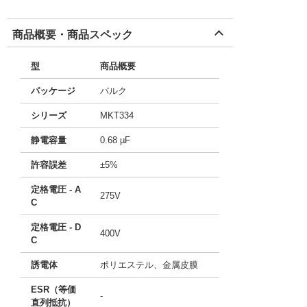
商品概要・商品スペック
型
商品概要
パッケージ
バルク
シリーズ
MKT334
静電容量
0.68 µF
許容誤差
±5%
定格電圧 - A
275V
C
定格電圧 - D
400V
C
誘電体
ポリエステル、金属皮膜
ESR（等価
-
直列抵抗）