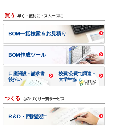
買う
早く・便利に・スムーズに
BOM一括検索＆お見積り
BOM作成ツール
口座開設・請求書
校費/公費で調達－
後払い
大学生協
つくる
ものづくり一貫サービス
R＆D・回路設計
基板設計・製造・実装