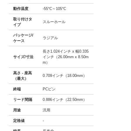
動作温度
-55°C～105°C
取り付けタ
スルーホール
イプ
パッケージ/
ラジアル
ケース
長さ1.024インチ x 幅0.335
サイズ/寸法
インチ（26.00mm x 8.50m
m）
高さ - 座高
0.709インチ（18.00mm）
（最大）
終端
PCピン
リード間隔
0.886インチ（22.50mm）
用途
汎用
定格値
-