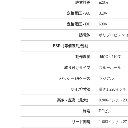
許容誤差
±20%
定格電圧 - AC
310V
定格電圧 - DC
630V
誘電体
ポリプロピレン（
ESR（等価直列抵抗）
-
動作温度
-55°C～110°C
取り付けタイプ
スルーホール
パッケージ/ケース
ラジアル
サイズ/寸法
長さ1.220インチ x
高さ - 座高（最大）
0.906インチ（23
終端
PCピン
リード間隔
1.083インチ（27