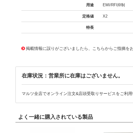
用途
EMI/RFI抑制
定格値
X2
特長
11719584
!041! BFC233620155
掲載情報に誤りがございましたら、こちらからご指摘を
在庫状況：営業所に在庫はございません。
マルツ全店でオンライン注文&店頭受取りサービスをご利用
よく一緒に購入されている製品