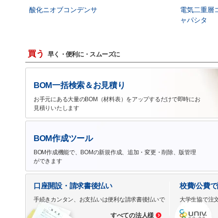
酸化ニオブコンデンサ
電気二重層
ャパシタ
買う
早く・便利に・スムーズに
BOM一括検索＆お見積り
お手元にある大量のBOM（材料表）をアップするだけで即時にお
見積りいたします
BOM作成ツール
BOM作成機能で、BOMの新規作成、追加・変更・削除、版管理
ができます
口座開設・請求書後払い
校費/公費
手続きカンタン、お支払いは便利な請求書後払いで
大学生協で注
すべての法人様