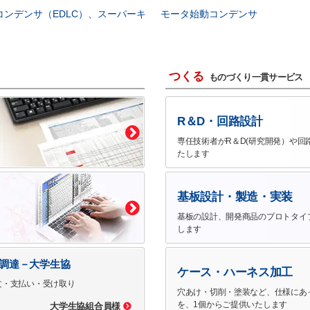
コンデンサ（EDLC）、スーパーキ
モータ始動コンデンサ
つくる
ものづくり一貫サービス
R＆D・回路設計
専任技術者がR＆D(研究開発）や回
たします
基板設計・製造・実装
基板の設計、開発商品のプロトタイ
します
で調達－大学生協
ケース・ハーネス加工
文・支払い・受け取り
穴あけ・切削・塗装など、仕様にあ
を、1個からご提供いたします
大学生協組合員様