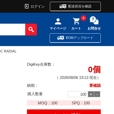
ログイン
配送状況を確認
0
マイページ
カート
お問合せ
BOMアップロード
DC RADIAL
DigiKey在庫数：
0個
（
2026/08/06 19:13
現在）
納期：
要確認
購入数量
MOQ：
100
SPQ：
100