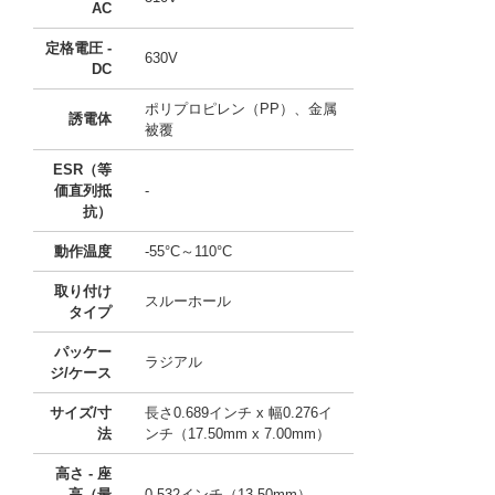
AC
定格電圧 -
630V
DC
ポリプロピレン（PP）、金属
誘電体
被覆
ESR（等
価直列抵
-
抗）
動作温度
-55°C～110°C
取り付け
スルーホール
タイプ
パッケー
ラジアル
ジ/ケース
サイズ/寸
長さ0.689インチ x 幅0.276イ
法
ンチ（17.50mm x 7.00mm）
高さ - 座
高（最
0.532インチ（13.50mm）