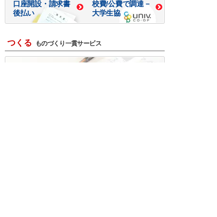
口座開設・請求書
校費/公費で調達－
後払い
大学生協
つくる
ものづくり一貫サービス
R＆D・回路設計
基板設計・製造・実装
ケース・ハーネス加工
※掲載されている価格には消費税、各種手数料が含まれ
ておりません。別途消費税およびお支払方法に応じた
手数料が必要になります。
※このホームページに掲載されている、記事・写真の一
部または全部をそのまま、または改変して利用・転