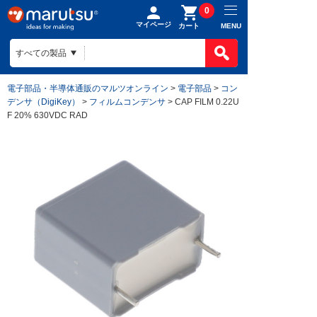
0
マイページ
MENU
カート
電子部品・半導体通販のマルツオンライン
>
電子部品
>
コン
デンサ（DigiKey）
>
フィルムコンデンサ
> CAP FILM 0.22U
F 20% 630VDC RAD