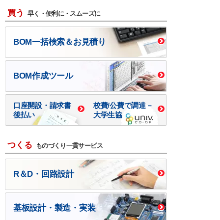
買う
早く・便利に・スムーズに
BOM一括検索＆お見積り
BOM作成ツール
口座開設・請求書
校費/公費で調達－
後払い
大学生協
つくる
ものづくり一貫サービス
R＆D・回路設計
基板設計・製造・実装