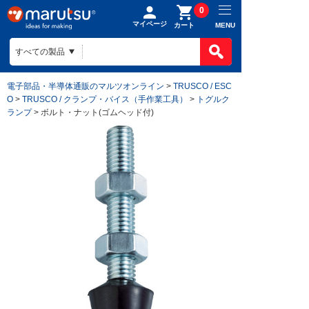
0
マイページ
MENU
カート
電子部品・半導体通販のマルツオンライン
>
TRUSCO / ESC
O
>
TRUSCO / クランプ・バイス（手作業工具）
>
トグルク
ランプ
> ボルト・ナット(ゴムヘッド付)