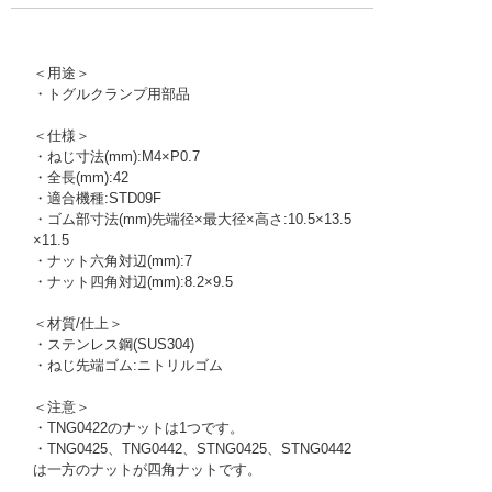
＜用途＞
・トグルクランプ用部品
＜仕様＞
・ねじ寸法(mm):M4×P0.7
・全長(mm):42
・適合機種:STD09F
・ゴム部寸法(mm)先端径×最大径×高さ:10.5×13.5
×11.5
・ナット六角対辺(mm):7
・ナット四角対辺(mm):8.2×9.5
＜材質/仕上＞
・ステンレス鋼(SUS304)
・ねじ先端ゴム:ニトリルゴム
＜注意＞
・TNG0422のナットは1つです。
・TNG0425、TNG0442、STNG0425、STNG0442
は一方のナットが四角ナットです。