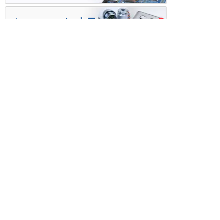
ケース・ハーネス加工
※掲載されている価格には消費税、各種手数料が含まれ
ておりません。別途消費税およびお支払方法に応じた
手数料が必要になります。
※このホームページに掲載されている、記事・写真の一
部または全部をそのまま、または改変して利用・転
載・転用することを禁じます。
※商品によって販売価格が店頭価格と異なる場合がござ
います。
※弊社ではお客様が商品を選びやすくするためにデータ
シートの提供や技術情報、商品画像の表示を行ってい
ます。
しかしさまざまな事情により、これらの情報がすべて
正確であることを弊社が保証することはできません。
商品の正確な仕様等は各メーカーの最新のデータシー
トで確認して頂きますようお願いいたします。
また、商品画像につきましても、当アイテムとは異な