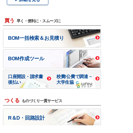
買う
早く・便利に・スムーズに
BOM一括検索＆お見積り
BOM作成ツール
口座開設・請求書
校費/公費で調達－
後払い
大学生協
つくる
ものづくり一貫サービス
R＆D・回路設計