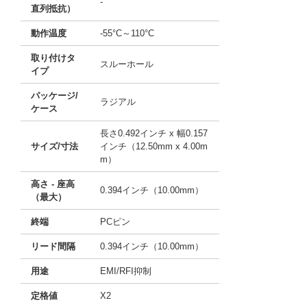
-
直列抵抗）
動作温度
-55°C～110°C
取り付けタ
スルーホール
イプ
パッケージ/
ラジアル
ケース
長さ0.492インチ x 幅0.157
サイズ/寸法
インチ（12.50mm x 4.00m
m）
高さ - 座高
0.394インチ（10.00mm）
（最大）
終端
PCピン
リード間隔
0.394インチ（10.00mm）
用途
EMI/RFI抑制
定格値
X2