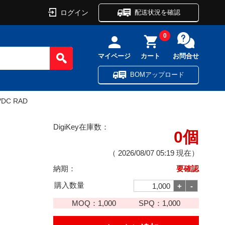
ログイン
配送状況を確認
0
マイページ
カート
お問合せ
BOMアップロード
VDC RAD
DigiKey在庫数：
0個
（
2026/08/07 05:19
現在）
納期：
要確認
購入数量
MOQ：
1,000
SPQ：
1,000