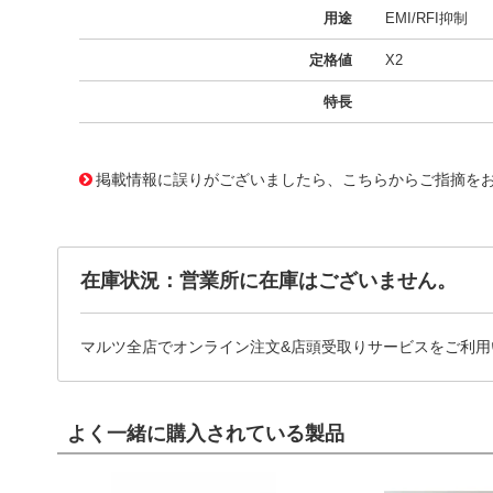
用途
EMI/RFI抑制
定格値
X2
特長
11719686
!041! BFC233627332
掲載情報に誤りがございましたら、こちらからご指摘を
在庫状況：営業所に在庫はございません。
マルツ全店でオンライン注文&店頭受取りサービスをご利用
よく一緒に購入されている製品