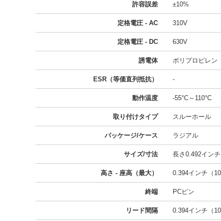
許容誤差
±10%
定格電圧 - AC
310V
定格電圧 - DC
630V
誘電体
ポリプロピレン
ESR（等価直列抵抗）
-
動作温度
-55°C～110°C
取り付けタイプ
スルーホール
パッケージ/ケース
ラジアル
サイズ/寸法
長さ0.492インチ 
高さ - 座高（最大）
0.394インチ（10
終端
PCピン
リード間隔
0.394インチ（10