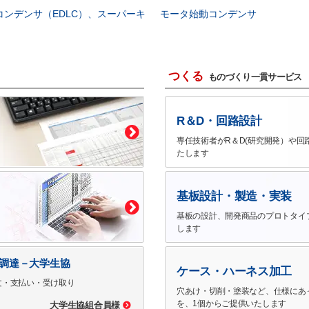
コンデンサ（EDLC）、スーパーキ
モータ始動コンデンサ
つくる
ものづくり一貫サービス
R＆D・回路設計
専任技術者がR＆D(研究開発）や回
たします
基板設計・製造・実装
基板の設計、開発商品のプロトタイ
します
で調達－大学生協
ケース・ハーネス加工
文・支払い・受け取り
穴あけ・切削・塗装など、仕様にあ
を、1個からご提供いたします
大学生協組合員様