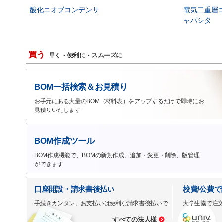
酸化ニオブコンデンサ
電気二重層
ャパシタ
買う
早く・便利に・スムーズに
BOM一括検索＆お見積り
お手元にある大量のBOM（材料表）をアップするだけで即時にお
見積りいたします
BOM作成ツール
BOM作成機能で、BOMの新規作成、追加・変更・削除、版管理
ができます
口座開設・請求書後払い
校費/公費
手続きカンタン、お支払いは便利な請求書後払いで
大学生協で注
すべての法人様