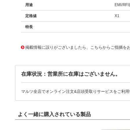
用途
EMI/RF
定格値
X1
特長
11719843
!041! BFC233816103
掲載情報に誤りがございましたら、こちらからご指摘を
在庫状況：営業所に在庫はございません。
マルツ全店でオンライン注文&店頭受取りサービスをご利用
よく一緒に購入されている製品