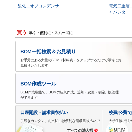
酸化ニオブコンデンサ
電気二重層
ャパシタ
買う
早く・便利に・スムーズに
BOM一括検索＆お見積り
お手元にある大量のBOM（材料表）をアップするだけで即時にお
見積りいたします
BOM作成ツール
BOM作成機能で、BOMの新規作成、追加・変更・削除、版管理
ができます
口座開設・請求書後払い
校費/公費
手続きカンタン、お支払いは便利な請求書後払いで
大学生協で注
すべての法人様