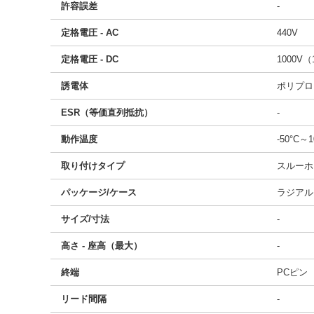
許容誤差
-
定格電圧 - AC
440V
定格電圧 - DC
1000V（
誘電体
ポリプロ
ESR（等価直列抵抗）
-
動作温度
-50°C～1
取り付けタイプ
スルーホ
パッケージ/ケース
ラジアル
サイズ/寸法
-
高さ - 座高（最大）
-
終端
PCピン
リード間隔
-