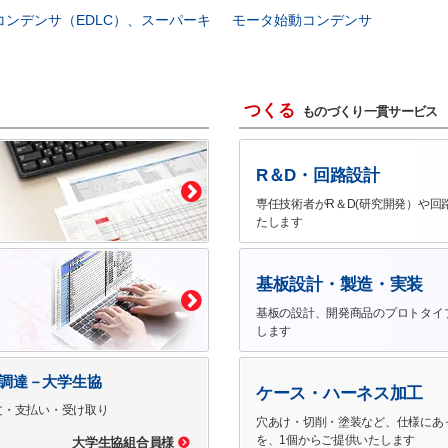
コンデンサ（EDLC）、スーパーキ
モータ始動コンデンサ
つくる
ものづくり一貫サービス
R＆D・回路設計
専任技術者がR＆D(研究開発）や回
たします
基板設計・製造・実装
基板の設計、開発商品のプロトタイ
します
で調達－大学生協
ケース・ハーネス加工
文・支払い・受け取り
穴あけ・切削・塗装など、仕様にあ
を、1個からご提供いたします
大学生協組合員様