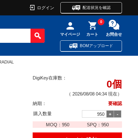
ログイン
配送状況を確認
0
マイページ
カート
お問合せ
BOMアップロード
RADIAL
DigiKey在庫数：
0個
（
2026/08/08 04:34
現在）
納期：
要確認
購入数量
MOQ：
950
SPQ：
950