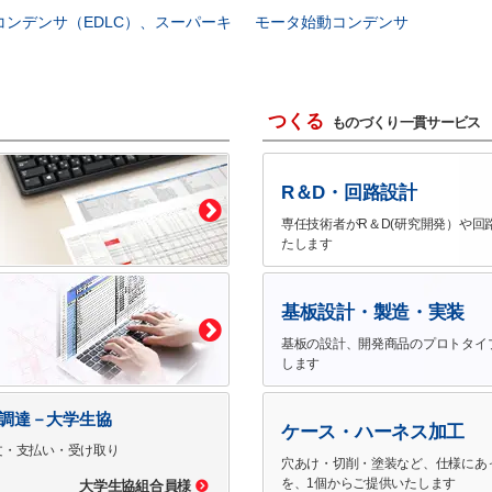
コンデンサ（EDLC）、スーパーキ
モータ始動コンデンサ
つくる
ものづくり一貫サービス
R＆D・回路設計
専任技術者がR＆D(研究開発）や回
たします
基板設計・製造・実装
基板の設計、開発商品のプロトタイ
します
で調達－大学生協
ケース・ハーネス加工
文・支払い・受け取り
穴あけ・切削・塗装など、仕様にあ
を、1個からご提供いたします
大学生協組合員様