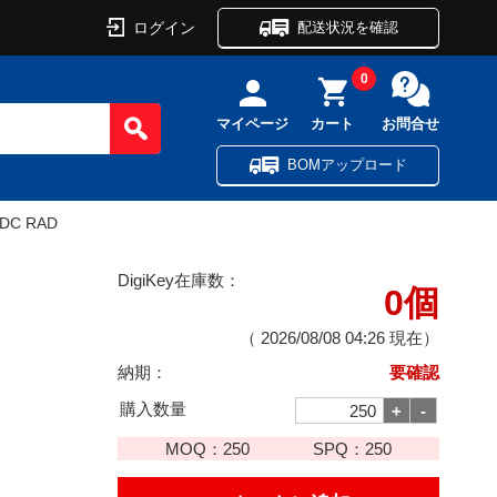
ログイン
配送状況を確認
0
マイページ
カート
お問合せ
BOMアップロード
VDC RAD
DigiKey在庫数：
0個
（
2026/08/08 04:26
現在）
納期：
要確認
購入数量
MOQ：
250
SPQ：
250