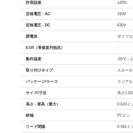
許容誤差
±20%
定格電圧 - AC
310V
定格電圧 - DC
630V
誘電体
ポリプロ
ESR（等価直列抵抗）
-
動作温度
-55°C～1
取り付けタイプ
スルーホ
パッケージ/ケース
ラジアル
サイズ/寸法
長さ1.02
高さ - 座高（最大）
0.610
終端
PCピン
リード間隔
0.591