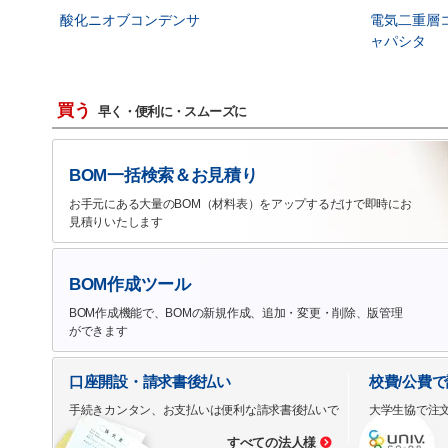
酸化ニオブコンデンサ
電気二重層
ャパシタ
買う
早く・便利に・スムーズに
BOM一括検索＆お見積り
お手元にある大量のBOM（材料表）をアップするだけで即時にお
見積りいたします
BOM作成ツール
BOM作成機能で、BOMの新規作成、追加・変更・削除、版管理
ができます
口座開設・請求書後払い
校費/公費
手続きカンタン、お支払いは便利な請求書後払いで
大学生協で注
すべての法人様