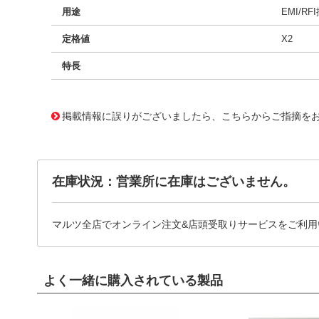
用途
EMI/RF
定格値
X2
特長
11719976
!041! BFC233825334
掲載情報に誤りがございましたら、こちらからご指摘を
在庫状況：営業所に在庫はございません。
マルツ全店でオンライン注文&店頭受取りサービスをご利用
よく一緒に購入されている製品