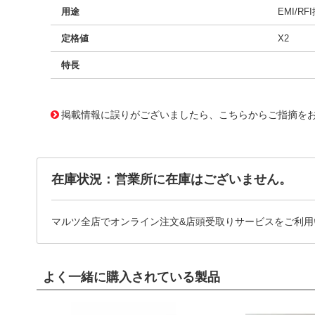
用途
EMI/RF
定格値
X2
特長
11719977
!041! BFC233825472
掲載情報に誤りがございましたら、こちらからご指摘を
在庫状況：営業所に在庫はございません。
マルツ全店でオンライン注文&店頭受取りサービスをご利用
よく一緒に購入されている製品