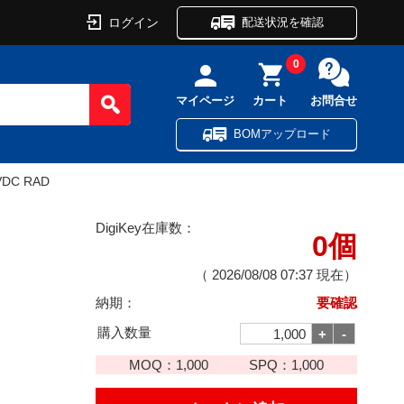
ログイン
配送状況を確認
0
マイページ
カート
お問合せ
BOMアップロード
VDC RAD
DigiKey在庫数：
0個
（
2026/08/08 07:37
現在）
納期：
要確認
購入数量
MOQ：
1,000
SPQ：
1,000