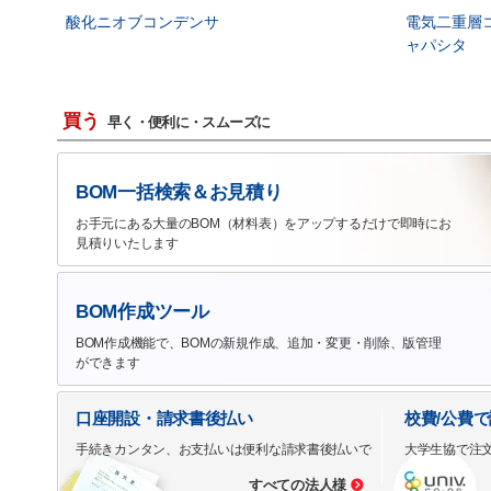
酸化ニオブコンデンサ
電気二重層
ャパシタ
買う
早く・便利に・スムーズに
BOM一括検索＆お見積り
お手元にある大量のBOM（材料表）をアップするだけで即時にお
見積りいたします
BOM作成ツール
BOM作成機能で、BOMの新規作成、追加・変更・削除、版管理
ができます
口座開設・請求書後払い
校費/公費
手続きカンタン、お支払いは便利な請求書後払いで
大学生協で注
すべての法人様