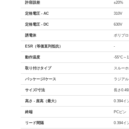
許容誤差
±20%
定格電圧 - AC
310V
定格電圧 - DC
630V
誘電体
ポリプロ
ESR（等価直列抵抗）
-
動作温度
-55°C～1
取り付けタイプ
スルーホ
パッケージ/ケース
ラジアル
サイズ/寸法
長さ0.49
高さ - 座高（最大）
0.394
終端
PCピン
リード間隔
0.394