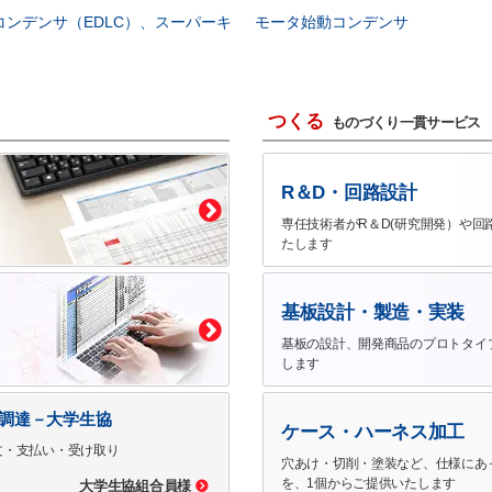
コンデンサ（EDLC）、スーパーキ
モータ始動コンデンサ
つくる
ものづくり一貫サービス
R＆D・回路設計
専任技術者がR＆D(研究開発）や回
たします
基板設計・製造・実装
基板の設計、開発商品のプロトタイ
します
で調達－大学生協
ケース・ハーネス加工
文・支払い・受け取り
穴あけ・切削・塗装など、仕様にあ
を、1個からご提供いたします
大学生協組合員様