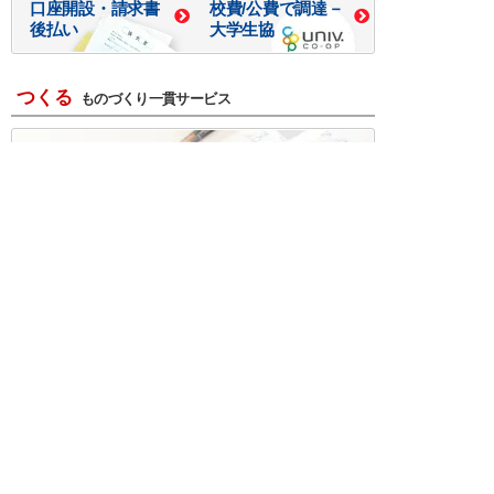
口座開設・請求書
校費/公費で調達－
後払い
大学生協
つくる
ものづくり一貫サービス
R＆D・回路設計
基板設計・製造・実装
ケース・ハーネス加工
※掲載されている価格には消費税、各種手数料が含まれ
ておりません。別途消費税およびお支払方法に応じた
手数料が必要になります。
※このホームページに掲載されている、記事・写真の一
部または全部をそのまま、または改変して利用・転