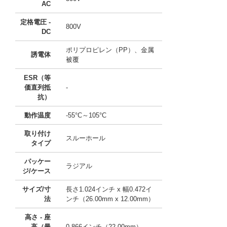
AC
定格電圧 -
800V
DC
ポリプロピレン（PP）、金属
誘電体
被覆
ESR（等
価直列抵
-
抗）
動作温度
-55°C～105°C
取り付け
スルーホール
タイプ
パッケー
ラジアル
ジ/ケース
サイズ/寸
長さ1.024インチ x 幅0.472イ
法
ンチ（26.00mm x 12.00mm）
高さ - 座
高（最
0.866インチ（22.00mm）