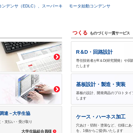
コンデンサ（EDLC）、スーパーキ
モータ始動コンデンサ
つくる
ものづくり一貫サービス
R＆D・回路設計
専任技術者がR＆D(研究開発）や回
たします
基板設計・製造・実装
基板の設計、開発商品のプロトタイ
します
で調達－大学生協
ケース・ハーネス加工
文・支払い・受け取り
穴あけ・切削・塗装など、仕様にあ
を、1個からご提供いたします
大学生協組合員様