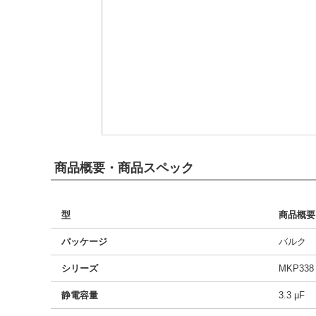
商品概要・商品スペック
型
商品概要
パッケージ
バルク
シリーズ
MKP338
静電容量
3.3 µF