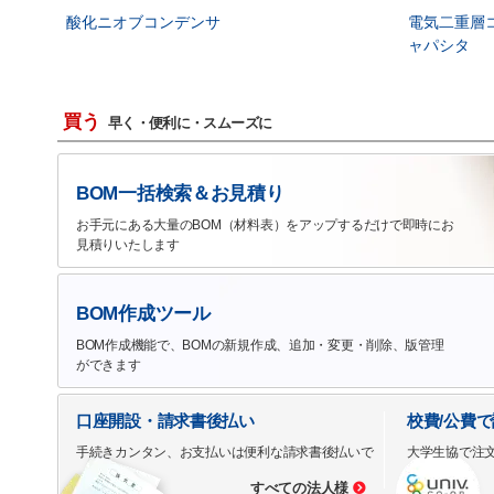
酸化ニオブコンデンサ
電気二重層
ャパシタ
買う
早く・便利に・スムーズに
BOM一括検索＆お見積り
お手元にある大量のBOM（材料表）をアップするだけで即時にお
見積りいたします
BOM作成ツール
BOM作成機能で、BOMの新規作成、追加・変更・削除、版管理
ができます
口座開設・請求書後払い
校費/公費
手続きカンタン、お支払いは便利な請求書後払いで
大学生協で注
すべての法人様