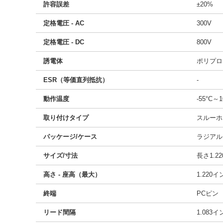
許容誤差
±20%
定格電圧 - AC
300V
定格電圧 - DC
800V
誘電体
ポリプロ
ESR（等価直列抵抗）
-
動作温度
-55°C～1
取り付けタイプ
スルーホ
パッケージ/ケース
ラジアル
サイズ/寸法
長さ1.22
高さ - 座高（最大）
1.220
終端
PCピン
リード間隔
1.083