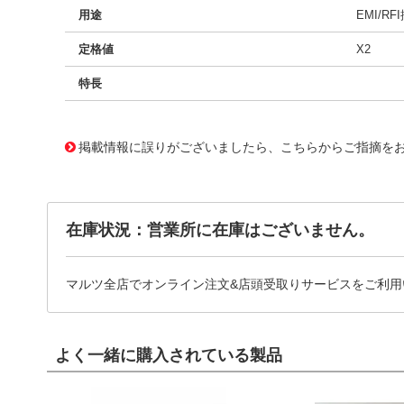
用途
EMI/RF
定格値
X2
特長
11720065
!041! BFC233841335
掲載情報に誤りがございましたら、こちらからご指摘を
在庫状況：営業所に在庫はございません。
マルツ全店でオンライン注文&店頭受取りサービスをご利用
よく一緒に購入されている製品