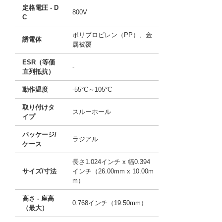
定格電圧 - D
800V
C
ポリプロピレン（PP）、金
誘電体
属被覆
ESR（等価
-
直列抵抗）
動作温度
-55°C～105°C
取り付けタ
スルーホール
イプ
パッケージ/
ラジアル
ケース
長さ1.024インチ x 幅0.394
サイズ/寸法
インチ（26.00mm x 10.00m
m）
高さ - 座高
0.768インチ（19.50mm）
（最大）