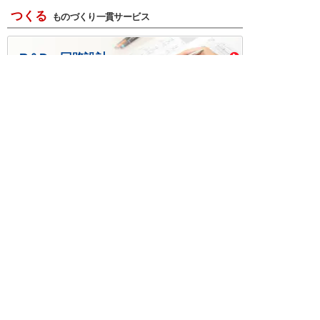
つくる
ものづくり一貫サービス
R＆D・回路設計
基板設計・製造・実装
ケース・ハーネス加工
※掲載されている価格には消費税、各種手数料が含まれ
ておりません。別途消費税およびお支払方法に応じた
手数料が必要になります。
※このホームページに掲載されている、記事・写真の一
部または全部をそのまま、または改変して利用・転
載・転用することを禁じます。
※商品によって販売価格が店頭価格と異なる場合がござ
います。