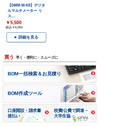
【DMM-W-K8】デジタ
ルマルチメーター リ
ス...
￥5,500
税込￥6,050
詳細を見る
買う
早く・便利に・スムーズに
BOM一括検索＆お見積り
BOM作成ツール
口座開設・請求書
校費/公費で調達－
後払い
大学生協