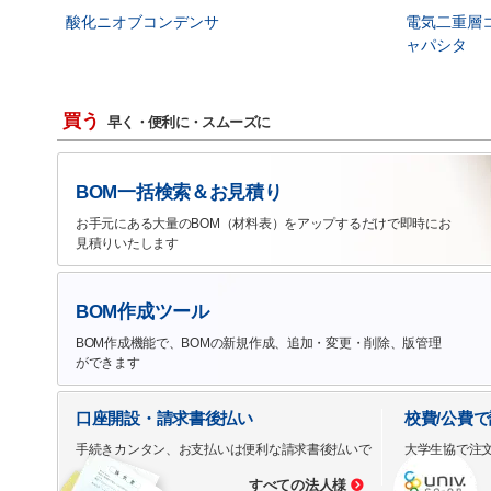
酸化ニオブコンデンサ
電気二重層
ャパシタ
買う
早く・便利に・スムーズに
BOM一括検索＆お見積り
お手元にある大量のBOM（材料表）をアップするだけで即時にお
見積りいたします
BOM作成ツール
BOM作成機能で、BOMの新規作成、追加・変更・削除、版管理
ができます
口座開設・請求書後払い
校費/公費
手続きカンタン、お支払いは便利な請求書後払いで
大学生協で注
すべての法人様