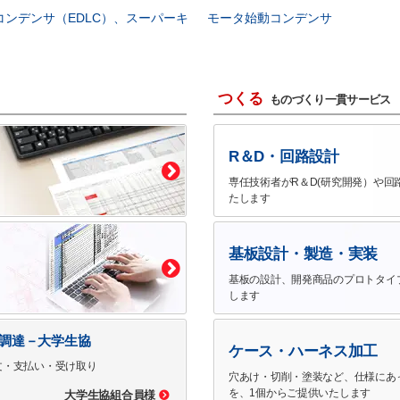
コンデンサ（EDLC）、スーパーキ
モータ始動コンデンサ
つくる
ものづくり一貫サービス
R＆D・回路設計
専任技術者がR＆D(研究開発）や回
たします
基板設計・製造・実装
基板の設計、開発商品のプロトタイ
します
で調達－大学生協
ケース・ハーネス加工
文・支払い・受け取り
穴あけ・切削・塗装など、仕様にあ
を、1個からご提供いたします
大学生協組合員様