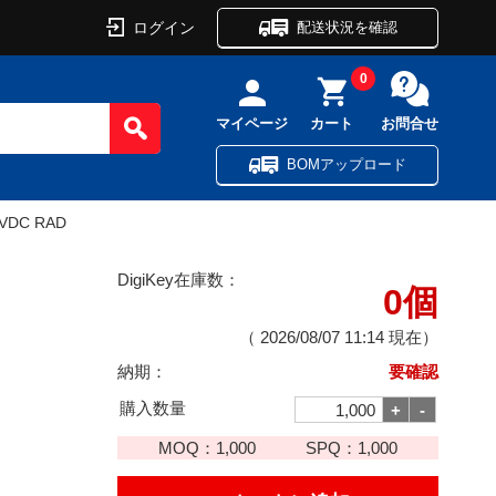
ログイン
配送状況を確認
0
マイページ
カート
お問合せ
BOMアップロード
0VDC RAD
DigiKey在庫数：
0個
（
2026/08/07 11:14
現在）
納期：
要確認
購入数量
MOQ：
1,000
SPQ：
1,000