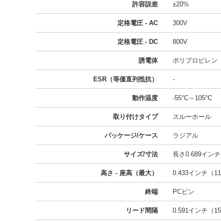
許容誤差
±20%
定格電圧 - AC
300V
定格電圧 - DC
800V
誘電体
ポリプロピレン
ESR（等価直列抵抗）
-
動作温度
-55°C～105°C
取り付けタイプ
スルーホール
パッケージ/ケース
ラジアル
サイズ/寸法
長さ0.689インチ 
高さ - 座高（最大）
0.433インチ（11
終端
PCピン
リード間隔
0.591インチ（15