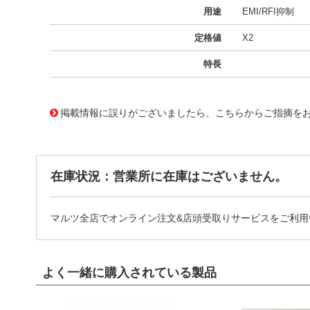
用途
EMI/RFI抑制
定格値
X2
特長
11720122
!041! BFC233844223
掲載情報に誤りがございましたら、こちらからご指摘を
在庫状況：営業所に在庫はございません。
マルツ全店でオンライン注文&店頭受取りサービスをご利用
よく一緒に購入されている製品