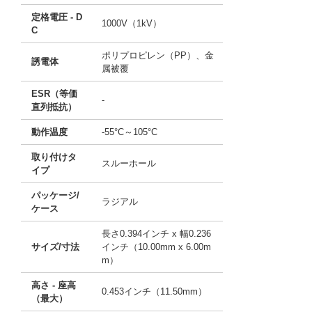
定格電圧 - D
1000V（1kV）
C
ポリプロピレン（PP）、金
誘電体
属被覆
ESR（等価
-
直列抵抗）
動作温度
-55°C～105°C
取り付けタ
スルーホール
イプ
パッケージ/
ラジアル
ケース
長さ0.394インチ x 幅0.236
サイズ/寸法
インチ（10.00mm x 6.00m
m）
高さ - 座高
0.453インチ（11.50mm）
（最大）