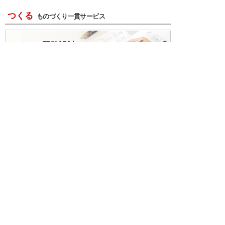
つくる
ものづくり一貫サービス
R＆D・回路設計
基板設計・製造・実装
ケース・ハーネス加工
※掲載されている価格には消費税、各種手数料が含まれ
ておりません。別途消費税およびお支払方法に応じた
手数料が必要になります。
※このホームページに掲載されている、記事・写真の一
部または全部をそのまま、または改変して利用・転
載・転用することを禁じます。
※商品によって販売価格が店頭価格と異なる場合がござ