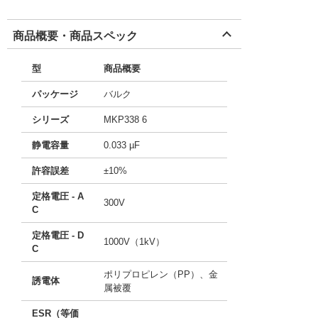
商品概要・商品スペック
型
商品概要
パッケージ
バルク
シリーズ
MKP338 6
静電容量
0.033 µF
許容誤差
±10%
定格電圧 - A
300V
C
定格電圧 - D
1000V（1kV）
C
ポリプロピレン（PP）、金
誘電体
属被覆
ESR（等価