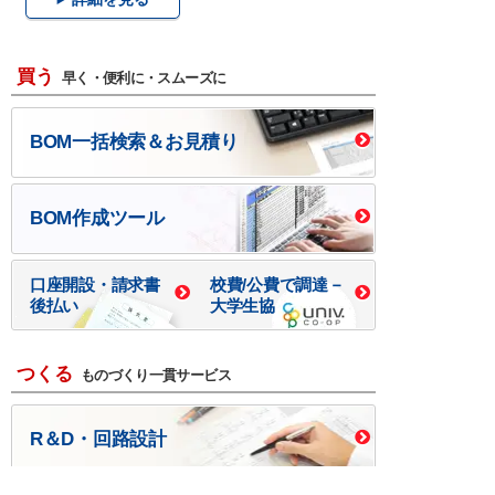
買う
早く・便利に・スムーズに
BOM一括検索＆お見積り
BOM作成ツール
口座開設・請求書
校費/公費で調達－
後払い
大学生協
つくる
ものづくり一貫サービス
R＆D・回路設計