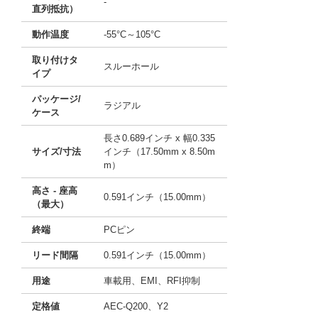
-
直列抵抗）
動作温度
-55°C～105°C
取り付けタ
スルーホール
イプ
パッケージ/
ラジアル
ケース
長さ0.689インチ x 幅0.335
サイズ/寸法
インチ（17.50mm x 8.50m
m）
高さ - 座高
0.591インチ（15.00mm）
（最大）
終端
PCピン
リード間隔
0.591インチ（15.00mm）
用途
車載用、EMI、RFI抑制
定格値
AEC-Q200、Y2