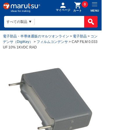
0
マイページ
MENU
カート
電子部品・半導体通販のマルツオンライン
>
電子部品
>
コン
デンサ（DigiKey）
>
フィルムコンデンサ
> CAP FILM 0.033
UF 10% 1KVDC RAD