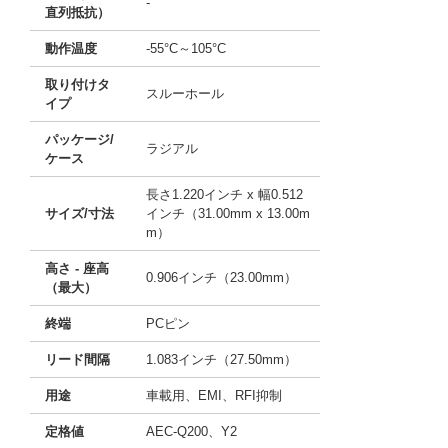
-
直列抵抗）
動作温度
-55°C～105°C
取り付けタ
スルーホール
イプ
パッケージ/
ラジアル
ケース
長さ1.220インチ x 幅0.512
サイズ/寸法
インチ（31.00mm x 13.00m
m）
高さ - 座高
0.906インチ（23.00mm）
（最大）
終端
PCピン
リード間隔
1.083インチ（27.50mm）
用途
車載用、EMI、RFI抑制
定格値
AEC-Q200、Y2