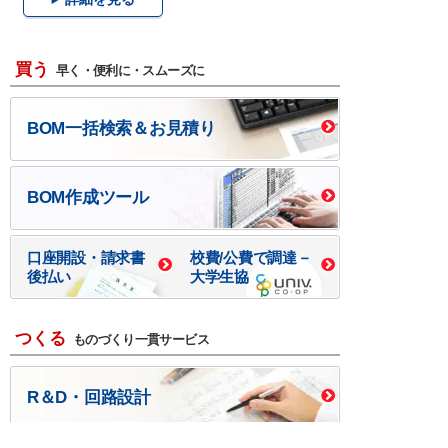
買う
早く・便利に・スムーズに
BOM一括検索＆お見積り
BOM作成ツール
口座開設・請求書
校費/公費で調達－
後払い
大学生協
つくる
ものづくり一貫サービス
R＆D・回路設計