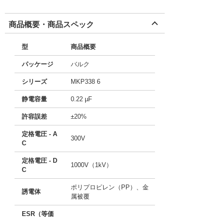
商品概要・商品スペック
型
商品概要
パッケージ
バルク
シリーズ
MKP338 6
静電容量
0.22 µF
許容誤差
±20%
定格電圧 - A
300V
C
定格電圧 - D
1000V（1kV）
C
ポリプロピレン（PP）、金
誘電体
属被覆
ESR（等価