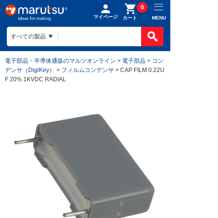
0
マイページ
MENU
カート
電子部品・半導体通販のマルツオンライン
>
電子部品
>
コン
デンサ（DigiKey）
>
フィルムコンデンサ
> CAP FILM 0.22U
F 20% 1KVDC RADIAL