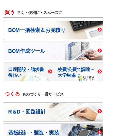
買う
早く・便利に・スムーズに
BOM一括検索＆お見積り
BOM作成ツール
口座開設・請求書
校費/公費で調達－
後払い
大学生協
つくる
ものづくり一貫サービス
R＆D・回路設計
基板設計・製造・実装