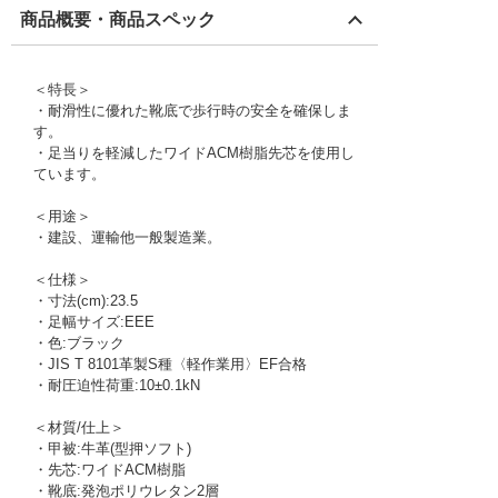
商品概要・商品スペック
＜特長＞
・耐滑性に優れた靴底で歩行時の安全を確保しま
す。
・足当りを軽減したワイドACM樹脂先芯を使用し
ています。
＜用途＞
・建設、運輸他一般製造業。
＜仕様＞
・寸法(cm):23.5
・足幅サイズ:EEE
・色:ブラック
・JIS T 8101革製S種〈軽作業用〉EF合格
・耐圧迫性荷重:10±0.1kN
＜材質/仕上＞
・甲被:牛革(型押ソフト)
・先芯:ワイドACM樹脂
・靴底:発泡ポリウレタン2層