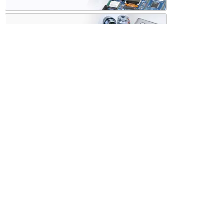
ケース・ハーネス加工
※掲載されている価格には消費税、各種手数料が含まれ
ておりません。別途消費税およびお支払方法に応じた
手数料が必要になります。
※このホームページに掲載されている、記事・写真の一
部または全部をそのまま、または改変して利用・転
載・転用することを禁じます。
※商品によって販売価格が店頭価格と異なる場合がござ
います。
※弊社ではお客様が商品を選びやすくするためにデータ
シートの提供や技術情報、商品画像の表示を行ってい
ます。
しかしさまざまな事情により、これらの情報がすべて
正確であることを弊社が保証することはできません。
商品の正確な仕様等は各メーカーの最新のデータシー
トで確認して頂きますようお願いいたします。
また、商品画像につきましても、当アイテムとは異な