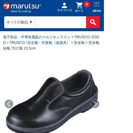
0
マイページ
MENU
カート
電子部品・半導体通販のマルツオンライン
>
TRUSCO / ESC
O
>
TRUSCO / 安全靴・作業靴（保護具）
>
安全靴
> 安全靴
短靴 7517黒 23.5cm