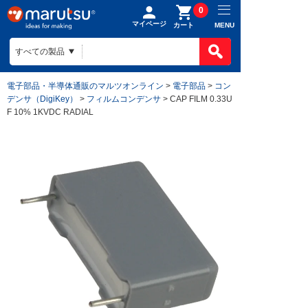
0
マイページ
MENU
カート
電子部品・半導体通販のマルツオンライン
>
電子部品
>
コン
デンサ（DigiKey）
>
フィルムコンデンサ
> CAP FILM 0.33U
F 10% 1KVDC RADIAL