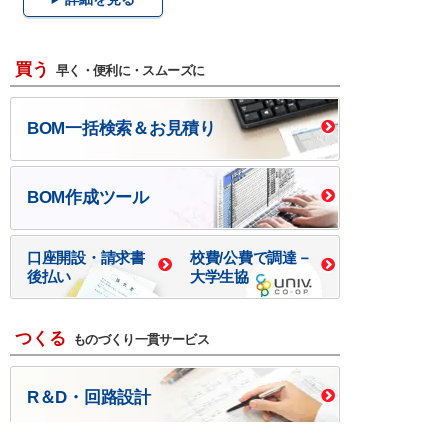
買う
早く・便利に・スムーズに
BOM一括検索＆お見積り
BOM作成ツール
口座開設・請求書
校費/公費で調達－
後払い
大学生協
つくる
ものづくり一貫サービス
R＆D・回路設計