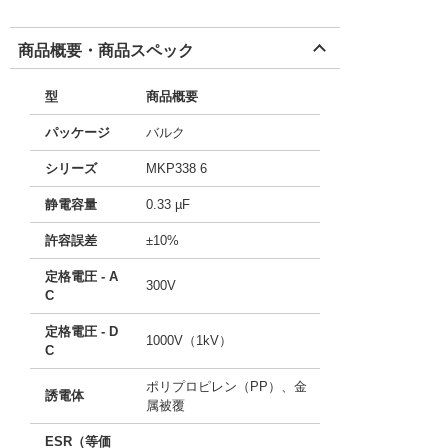
商品概要・商品スペック
型
商品概要
パッケージ
バルク
シリーズ
MKP338 6
静電容量
0.33 µF
許容誤差
±10%
定格電圧 - A
300V
C
定格電圧 - D
1000V（1kV）
C
ポリプロピレン（PP）、金
誘電体
属被覆
ESR（等価