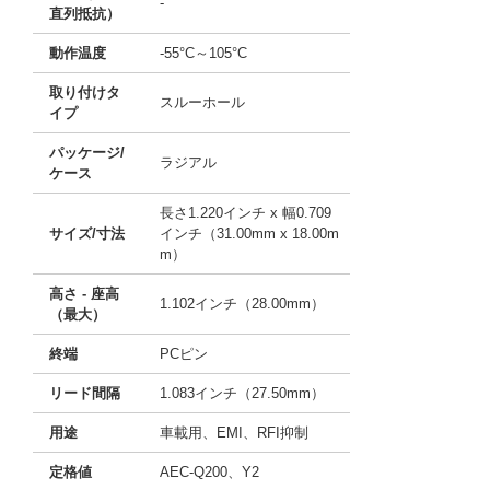
-
直列抵抗）
動作温度
-55°C～105°C
取り付けタ
スルーホール
イプ
パッケージ/
ラジアル
ケース
長さ1.220インチ x 幅0.709
サイズ/寸法
インチ（31.00mm x 18.00m
m）
高さ - 座高
1.102インチ（28.00mm）
（最大）
終端
PCピン
リード間隔
1.083インチ（27.50mm）
用途
車載用、EMI、RFI抑制
定格値
AEC-Q200、Y2