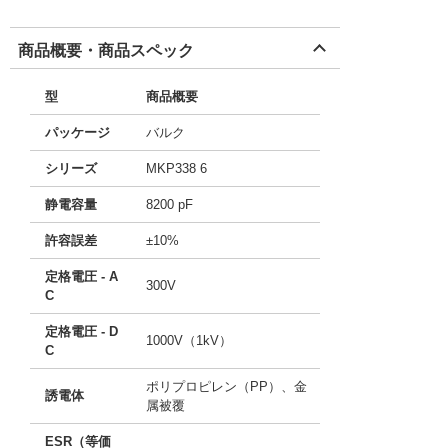
商品概要・商品スペック
型
商品概要
パッケージ
バルク
シリーズ
MKP338 6
静電容量
8200 pF
許容誤差
±10%
定格電圧 - A
300V
C
定格電圧 - D
1000V（1kV）
C
ポリプロピレン（PP）、金
誘電体
属被覆
ESR（等価