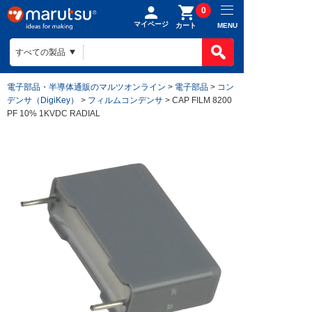
0
マイページ
MENU
カート
電子部品・半導体通販のマルツオンライン
>
電子部品
>
コン
デンサ（DigiKey）
>
フィルムコンデンサ
> CAP FILM 8200
PF 10% 1KVDC RADIAL