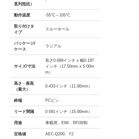
-
直列抵抗）
動作温度
-55°C～105°C
取り付けタ
スルーホール
イプ
パッケージ/
ラジアル
ケース
長さ0.689インチ x 幅0.197
サイズ/寸法
インチ（17.50mm x 5.00m
m）
高さ - 座高
0.433インチ（11.00mm）
（最大）
終端
PCピン
リード間隔
0.591インチ（15.00mm）
用途
車載用、EMI、RFI抑制
定格値
AEC-Q200、Y2