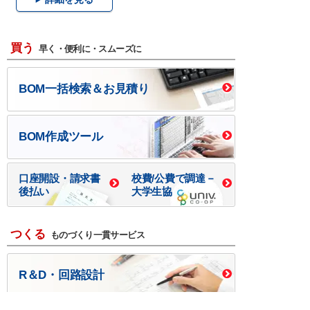
買う
早く・便利に・スムーズに
BOM一括検索＆お見積り
BOM作成ツール
口座開設・請求書
校費/公費で調達－
後払い
大学生協
つくる
ものづくり一貫サービス
R＆D・回路設計