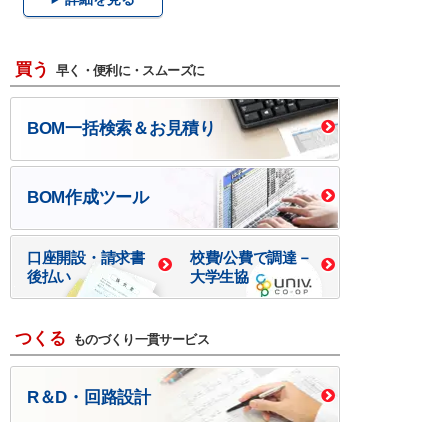
買う
早く・便利に・スムーズに
BOM一括検索＆お見積り
BOM作成ツール
口座開設・請求書
校費/公費で調達－
後払い
大学生協
つくる
ものづくり一貫サービス
R＆D・回路設計