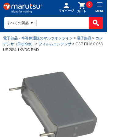
0
マイページ
MENU
カート
電子部品・半導体通販のマルツオンライン
>
電子部品
>
コン
デンサ（DigiKey）
>
フィルムコンデンサ
> CAP FILM 0.068
UF 20% 1KVDC RAD