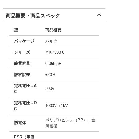
商品概要・商品スペック
型
商品概要
パッケージ
バルク
シリーズ
MKP338 6
静電容量
0.068 µF
許容誤差
±20%
定格電圧 - A
300V
C
定格電圧 - D
1000V（1kV）
C
ポリプロピレン（PP）、金
誘電体
属被覆
ESR（等価