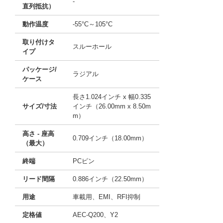
-
直列抵抗）
動作温度
-55°C～105°C
取り付けタ
スルーホール
イプ
パッケージ/
ラジアル
ケース
長さ1.024インチ x 幅0.335
サイズ/寸法
インチ（26.00mm x 8.50m
m）
高さ - 座高
0.709インチ（18.00mm）
（最大）
終端
PCピン
リード間隔
0.886インチ（22.50mm）
用途
車載用、EMI、RFI抑制
定格値
AEC-Q200、Y2