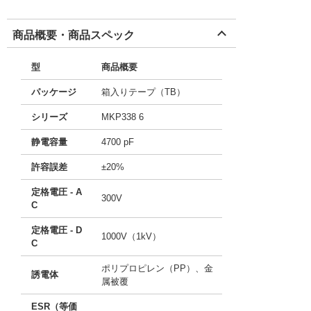
商品概要・商品スペック
型
商品概要
パッケージ
箱入りテープ（TB）
シリーズ
MKP338 6
静電容量
4700 pF
許容誤差
±20%
定格電圧 - A
300V
C
定格電圧 - D
1000V（1kV）
C
ポリプロピレン（PP）、金
誘電体
属被覆
ESR（等価