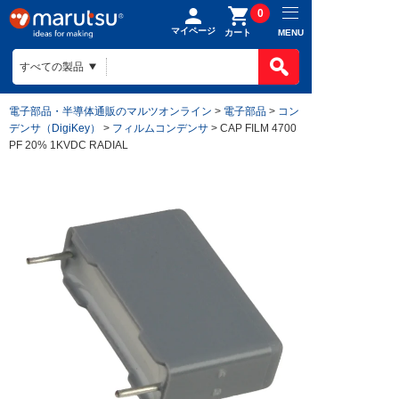
0
マイページ
MENU
カート
電子部品・半導体通販のマルツオンライン
>
電子部品
>
コン
デンサ（DigiKey）
>
フィルムコンデンサ
> CAP FILM 4700
PF 20% 1KVDC RADIAL