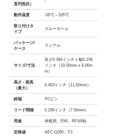
-
直列抵抗）
動作温度
-55°C～105°C
取り付けタ
スルーホール
イプ
パッケージ/
ラジアル
ケース
長さ0.394インチ x 幅0.236
サイズ/寸法
インチ（10.00mm x 6.00m
m）
高さ - 座高
0.453インチ（11.50mm）
（最大）
終端
PCピン
リード間隔
0.295インチ（7.50mm）
用途
車載用、EMI、RFI抑制
定格値
AEC-Q200、Y2