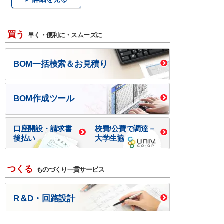
買う
早く・便利に・スムーズに
BOM一括検索＆お見積り
BOM作成ツール
口座開設・請求書
校費/公費で調達－
後払い
大学生協
つくる
ものづくり一貫サービス
R＆D・回路設計