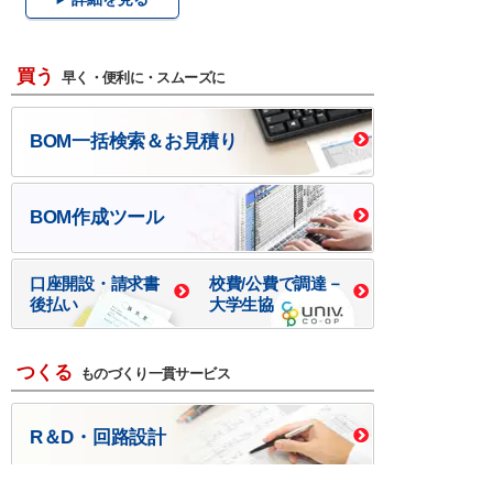
買う
早く・便利に・スムーズに
BOM一括検索＆お見積り
BOM作成ツール
口座開設・請求書
校費/公費で調達－
後払い
大学生協
つくる
ものづくり一貫サービス
R＆D・回路設計