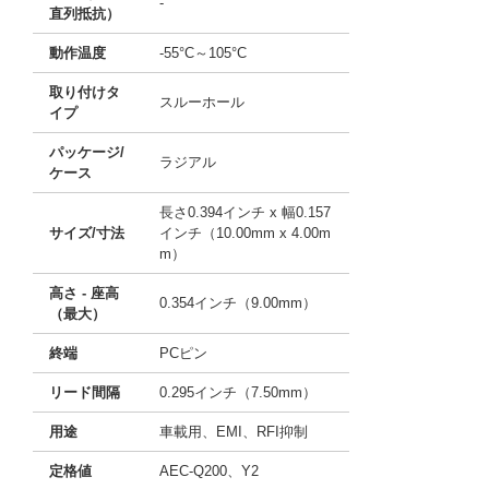
-
直列抵抗）
動作温度
-55°C～105°C
取り付けタ
スルーホール
イプ
パッケージ/
ラジアル
ケース
長さ0.394インチ x 幅0.157
サイズ/寸法
インチ（10.00mm x 4.00m
m）
高さ - 座高
0.354インチ（9.00mm）
（最大）
終端
PCピン
リード間隔
0.295インチ（7.50mm）
用途
車載用、EMI、RFI抑制
定格値
AEC-Q200、Y2