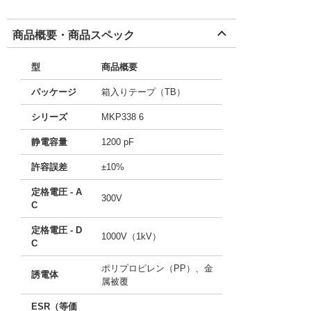
商品概要・商品スペック
型
商品概要
パッケージ
箱入りテープ（TB）
シリーズ
MKP338 6
静電容量
1200 pF
許容誤差
±10%
定格電圧 - A
300V
C
定格電圧 - D
1000V（1kV）
C
ポリプロピレン（PP）、金
誘電体
属被覆
ESR（等価