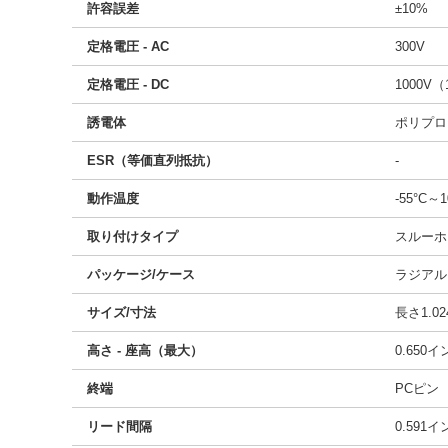
許容誤差
±10%
定格電圧 - AC
300V
定格電圧 - DC
1000V（
誘電体
ポリプロ
ESR（等価直列抵抗）
-
動作温度
-55°C～1
取り付けタイプ
スルーホ
パッケージ/ケース
ラジアル
サイズ/寸法
長さ1.02
高さ - 座高（最大）
0.650
終端
PCピン
リード間隔
0.591