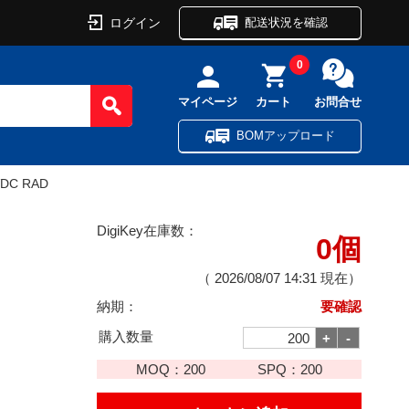
ログイン
配送状況を確認
0
マイページ
カート
お問合せ
BOMアップロード
VDC RAD
DigiKey在庫数：
0個
（
2026/08/07 14:31
現在）
納期：
要確認
購入数量
MOQ：
200
SPQ：
200