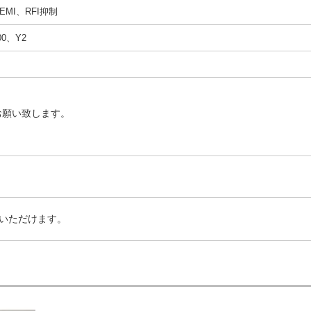
MI、RFI抑制
00、Y2
お願い致します。
いただけます。