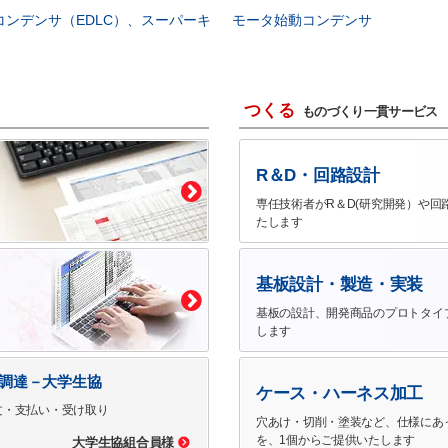
コンデンサ（EDLC）、スーパーキ
モータ始動コンデンサ
つくる
ものづくり一貫サービス
R＆D・回路設計
専任技術者がR＆D(研究開発）や回
たします
基板設計・製造・実装
基板の設計、開発商品のプロトタイ
します
で調達－大学生協
ケース・ハーネス加工
文・支払い・受け取り
穴あけ・切削・塗装など、仕様にあ
を、1個からご提供いたします
大学生協組合員様