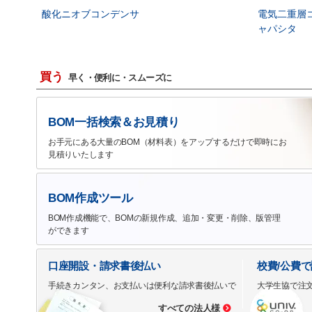
酸化ニオブコンデンサ
電気二重層
ャパシタ
買う
早く・便利に・スムーズに
BOM一括検索＆お見積り
お手元にある大量のBOM（材料表）をアップするだけで即時にお
見積りいたします
BOM作成ツール
BOM作成機能で、BOMの新規作成、追加・変更・削除、版管理
ができます
口座開設・請求書後払い
校費/公費
手続きカンタン、お支払いは便利な請求書後払いで
大学生協で注
すべての法人様