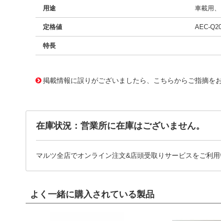
用途
車載用、E
定格値
AEC-Q2
特長
11720487
!041! BFC233868173
掲載情報に誤りがございましたら、こちらからご指摘を
在庫状況：営業所に在庫はございません。
マルツ全店でオンライン注文&店頭受取りサービスをご利用
よく一緒に購入されている製品