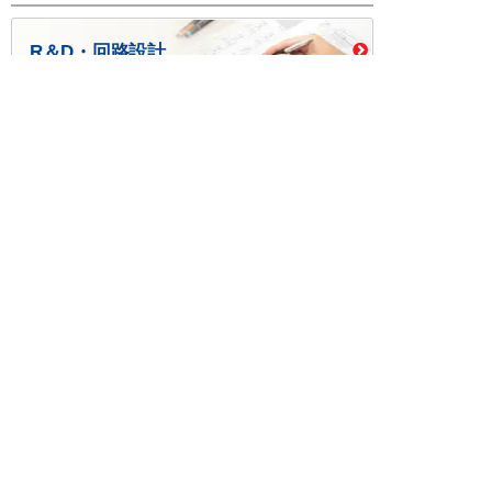
R＆D・回路設計
基板設計・製造・実装
ケース・ハーネス加工
※掲載されている価格には消費税、各種手数料が含まれ
ておりません。別途消費税およびお支払方法に応じた
手数料が必要になります。
※このホームページに掲載されている、記事・写真の一
部または全部をそのまま、または改変して利用・転
載・転用することを禁じます。
※商品によって販売価格が店頭価格と異なる場合がござ
います。
※弊社ではお客様が商品を選びやすくするためにデータ