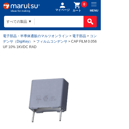
0
マイページ
MENU
カート
電子部品・半導体通販のマルツオンライン
>
電子部品
>
コン
デンサ（DigiKey）
>
フィルムコンデンサ
> CAP FILM 0.056
UF 10% 1KVDC RAD