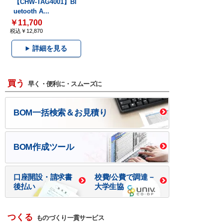
【CHW-TAG4001】Bl
uetooth A...
￥11,700
税込￥12,870
詳細を見る
買う
早く・便利に・スムーズに
BOM一括検索＆お見積り
BOM作成ツール
口座開設・請求書
校費/公費で調達－
後払い
大学生協
つくる
ものづくり一貫サービス