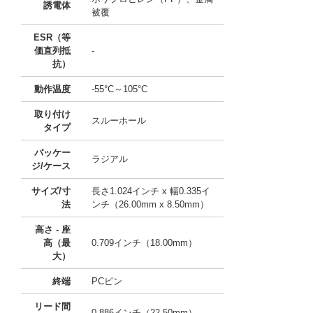
誘電体
被覆
ESR（等
価直列抵
-
抗）
動作温度
-55°C～105°C
取り付け
スルーホール
タイプ
パッケー
ラジアル
ジ/ケース
サイズ/寸
長さ1.024インチ x 幅0.335イ
法
ンチ（26.00mm x 8.50mm）
高さ - 座
高（最
0.709インチ（18.00mm）
大）
終端
PCピン
リード間
0.886インチ（22.50mm）