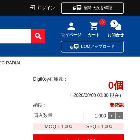
ログイン
配送状況を確認
0
マイページ
カート
お問合せ
BOMアップロード
DC RADIAL
DigiKey在庫数：
0個
（
2026/08/09 02:30
現在）
納期：
要確認
購入数量
MOQ：
1,000
SPQ：
1,000