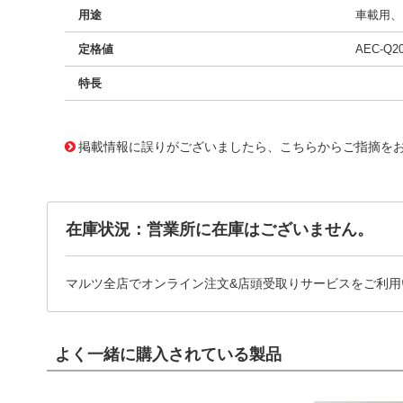
用途
車載用、E
定格値
AEC-Q2
特長
11720505
!041! BFC233868401
掲載情報に誤りがございましたら、こちらからご指摘を
在庫状況：営業所に在庫はございません。
マルツ全店でオンライン注文&店頭受取りサービスをご利用
よく一緒に購入されている製品