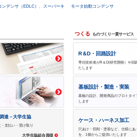
コンデンサ（EDLC）、スーパーキ
モータ始動コンデンサ
つくる
ものづくり一貫サービス
R＆D・回路設計
専任技術者がR＆D(研究開発）や回
たします
基板設計・製造・実装
基板の設計、開発商品のプロトタイ
します
で調達－大学生協
ケース・ハーネス加工
文・支払い・受け取り
穴あけ・切削・塗装など、仕様にあ
を、1個からご提供いたします
大学生協組合員様