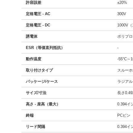
許容誤差
±20%
定格電圧 - AC
300V
定格電圧 - DC
1000V（
誘電体
ポリプロ
ESR（等価直列抵抗）
-
動作温度
-55°C～1
取り付けタイプ
スルーホ
パッケージ/ケース
ラジアル
サイズ/寸法
長さ0.49
高さ - 座高（最大）
0.394
終端
PCピン
リード間隔
0.394