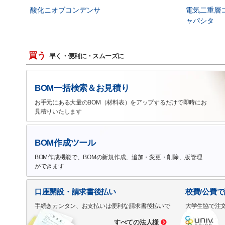
酸化ニオブコンデンサ
電気二重層
ャパシタ
買う
早く・便利に・スムーズに
BOM一括検索＆お見積り
お手元にある大量のBOM（材料表）をアップするだけで即時にお
見積りいたします
BOM作成ツール
BOM作成機能で、BOMの新規作成、追加・変更・削除、版管理
ができます
口座開設・請求書後払い
校費/公費
手続きカンタン、お支払いは便利な請求書後払いで
大学生協で注
すべての法人様