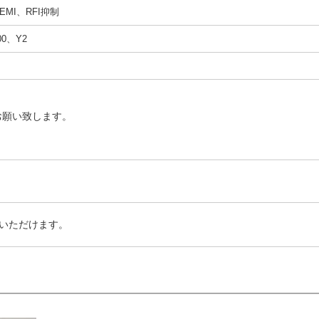
MI、RFI抑制
00、Y2
お願い致します。
いただけます。