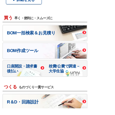
買う
早く・便利に・スムーズに
BOM一括検索＆お見積り
BOM作成ツール
口座開設・請求書
校費/公費で調達－
後払い
大学生協
つくる
ものづくり一貫サービス
R＆D・回路設計