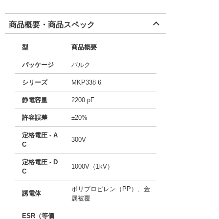
商品概要・商品スペック
型
商品概要
パッケージ
バルク
シリーズ
MKP338 6
静電容量
2200 pF
許容誤差
±20%
定格電圧 - A
300V
C
定格電圧 - D
1000V（1kV）
C
ポリプロピレン（PP）、金
誘電体
属被覆
ESR（等価