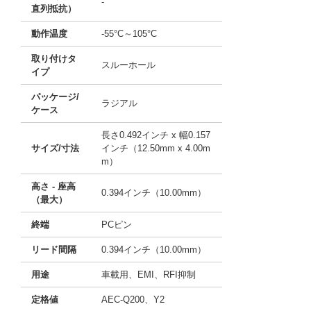
-
直列抵抗）
動作温度
-55°C～105°C
取り付けタ
スルーホール
イプ
パッケージ/
ラジアル
ケース
長さ0.492インチ x 幅0.157
サイズ/寸法
インチ（12.50mm x 4.00m
m）
高さ - 座高
0.394インチ（10.00mm）
（最大）
終端
PCピン
リード間隔
0.394インチ（10.00mm）
用途
車載用、EMI、RFI抑制
定格値
AEC-Q200、Y2