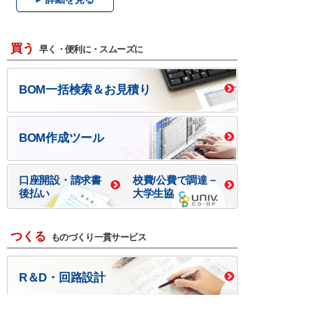
買う
早く・便利に・スムーズに
BOM一括検索＆お見積り
BOM作成ツール
口座開設・請求書
校費/公費で調達－
後払い
大学生協
つくる
ものづくり一貫サービス
R＆D・回路設計