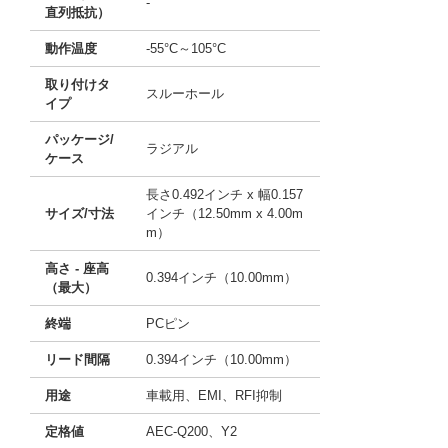
-
直列抵抗）
動作温度
-55°C～105°C
取り付けタ
スルーホール
イプ
パッケージ/
ラジアル
ケース
長さ0.492インチ x 幅0.157
サイズ/寸法
インチ（12.50mm x 4.00m
m）
高さ - 座高
0.394インチ（10.00mm）
（最大）
終端
PCピン
リード間隔
0.394インチ（10.00mm）
用途
車載用、EMI、RFI抑制
定格値
AEC-Q200、Y2