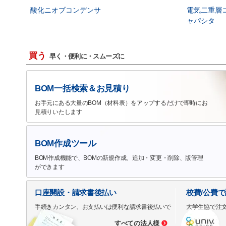
酸化ニオブコンデンサ
電気二重層
ャパシタ
買う
早く・便利に・スムーズに
BOM一括検索＆お見積り
お手元にある大量のBOM（材料表）をアップするだけで即時にお
見積りいたします
BOM作成ツール
BOM作成機能で、BOMの新規作成、追加・変更・削除、版管理
ができます
口座開設・請求書後払い
校費/公費
手続きカンタン、お支払いは便利な請求書後払いで
大学生協で注
すべての法人様