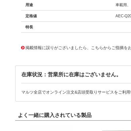
用途
車載用、E
定格値
AEC-Q2
特長
11720574
!041! BFC233910182
掲載情報に誤りがございましたら、こちらからご指摘を
在庫状況：営業所に在庫はございません。
マルツ全店でオンライン注文&店頭受取りサービスをご利用
よく一緒に購入されている製品