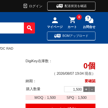
ログイン
配送状況を確認
0
マイページ
カート
お問合せ
BOMアップロード
VDC RAD
DigiKey在庫数：
0個
（
2026/08/07 19:04
現在）
納期：
要確認
購入数量
MOQ：
1,500
SPQ：
1,500