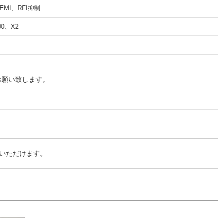
MI、RFI抑制
00、X2
お願い致します。
いただけます。