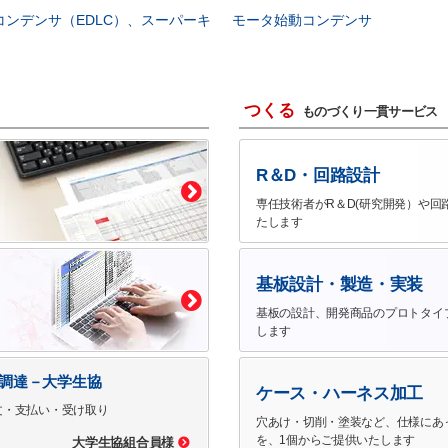
コンデンサ（EDLC）、スーパーキ
モータ始動コンデンサ
つくる
ものづくり一貫サービス
R＆D・回路設計
専任技術者がR＆D(研究開発）や回
たします
基板設計・製造・実装
基板の設計、開発商品のプロトタイ
します
で調達－大学生協
ケース・ハーネス加工
文・支払い・受け取り
穴あけ・切削・塗装など、仕様にあ
を、1個からご提供いたします
大学生協組合員様