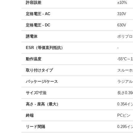
許容誤差
±10%
定格電圧 - AC
310V
定格電圧 - DC
630V
誘電体
ポリプロ
ESR（等価直列抵抗）
-
動作温度
-55°C～1
取り付けタイプ
スルーホ
パッケージ/ケース
ラジアル
サイズ/寸法
長さ0.39
高さ - 座高（最大）
0.354
終端
PCピン
リード間隔
0.295