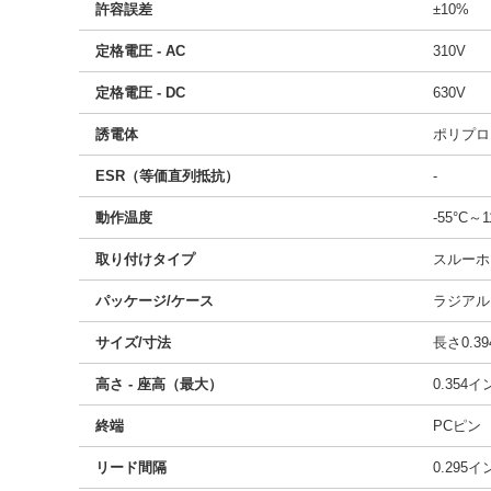
許容誤差
±10%
定格電圧 - AC
310V
定格電圧 - DC
630V
誘電体
ポリプロ
ESR（等価直列抵抗）
-
動作温度
-55°C～1
取り付けタイプ
スルーホ
パッケージ/ケース
ラジアル
サイズ/寸法
長さ0.39
高さ - 座高（最大）
0.354
終端
PCピン
リード間隔
0.295