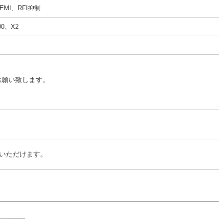
MI、RFI抑制
00、X2
お願い致します。
いただけます。