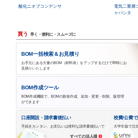
酸化ニオブコンデンサ
電気二重層
ャパシタ
買う
早く・便利に・スムーズに
BOM一括検索＆お見積り
お手元にある大量のBOM（材料表）をアップするだけで即時にお
見積りいたします
BOM作成ツール
BOM作成機能で、BOMの新規作成、追加・変更・削除、版管理
ができます
口座開設・請求書後払い
校費/公費
手続きカンタン、お支払いは便利な請求書後払いで
大学生協で注
すべての法人様