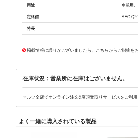
用途
車載用、E
定格値
AEC-Q2
特長
11720643
!041! BFC233912103
掲載情報に誤りがございましたら、こちらからご指摘を
在庫状況：営業所に在庫はございません。
マルツ全店でオンライン注文&店頭受取りサービスをご利用
よく一緒に購入されている製品