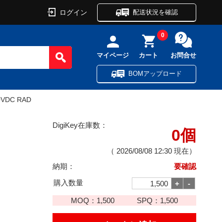
ログイン
配送状況を確認
0
マイページ
カート
お問合せ
BOMアップロード
0VDC RAD
DigiKey在庫数：
0個
（
2026/08/08 12:30
現在）
納期：
要確認
購入数量
MOQ：
1,500
SPQ：
1,500