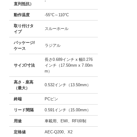
-
直列抵抗）
動作温度
-55°C～110°C
取り付けタ
スルーホール
イプ
パッケージ/
ラジアル
ケース
長さ0.689インチ x 幅0.276
サイズ/寸法
インチ（17.50mm x 7.00m
m）
高さ - 座高
0.532インチ（13.50mm）
（最大）
終端
PCピン
リード間隔
0.591インチ（15.00mm）
用途
車載用、EMI、RFI抑制
定格値
AEC-Q200、X2