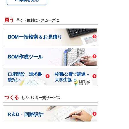
買う
早く・便利に・スムーズに
BOM一括検索＆お見積り
BOM作成ツール
口座開設・請求書
校費/公費で調達－
後払い
大学生協
つくる
ものづくり一貫サービス
R＆D・回路設計