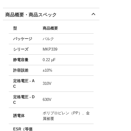
商品概要・商品スペック
型
商品概要
パッケージ
バルク
シリーズ
MKP339
静電容量
0.22 µF
許容誤差
±10%
定格電圧 - A
310V
C
定格電圧 - D
630V
C
ポリプロピレン（PP）、金
誘電体
属被覆
ESR（等価