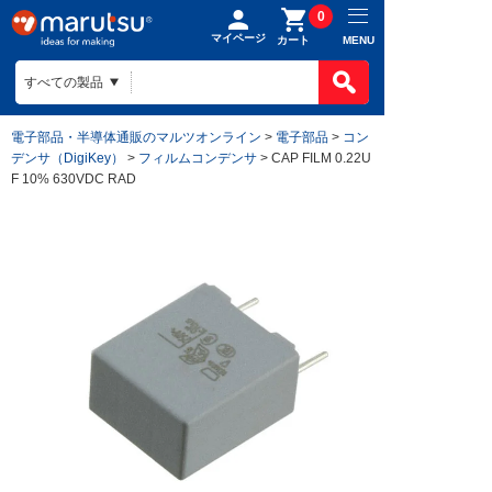
0
マイページ
MENU
カート
電子部品・半導体通販のマルツオンライン
>
電子部品
>
コン
デンサ（DigiKey）
>
フィルムコンデンサ
> CAP FILM 0.22U
F 10% 630VDC RAD