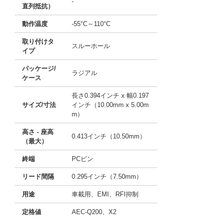
-
直列抵抗）
動作温度
-55°C～110°C
取り付けタ
スルーホール
イプ
パッケージ/
ラジアル
ケース
長さ0.394インチ x 幅0.197
サイズ/寸法
インチ（10.00mm x 5.00m
m）
高さ - 座高
0.413インチ（10.50mm）
（最大）
終端
PCピン
リード間隔
0.295インチ（7.50mm）
用途
車載用、EMI、RFI抑制
定格値
AEC-Q200、X2