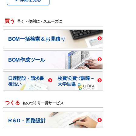
買う
早く・便利に・スムーズに
BOM一括検索＆お見積り
BOM作成ツール
口座開設・請求書
校費/公費で調達－
後払い
大学生協
つくる
ものづくり一貫サービス
R＆D・回路設計