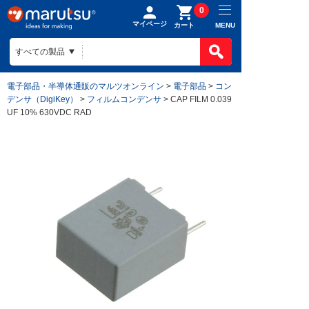
0
マイページ
MENU
カート
電子部品・半導体通販のマルツオンライン
>
電子部品
>
コン
デンサ（DigiKey）
>
フィルムコンデンサ
> CAP FILM 0.039
UF 10% 630VDC RAD