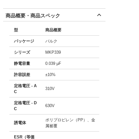
商品概要・商品スペック
型
商品概要
パッケージ
バルク
シリーズ
MKP339
静電容量
0.039 µF
許容誤差
±10%
定格電圧 - A
310V
C
定格電圧 - D
630V
C
ポリプロピレン（PP）、金
誘電体
属被覆
ESR（等価