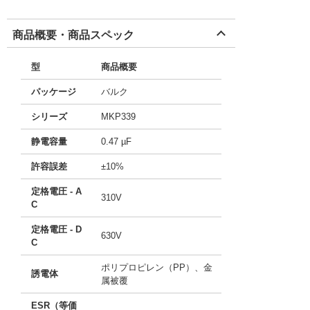
商品概要・商品スペック
型
商品概要
パッケージ
バルク
シリーズ
MKP339
静電容量
0.47 µF
許容誤差
±10%
定格電圧 - A
310V
C
定格電圧 - D
630V
C
ポリプロピレン（PP）、金
誘電体
属被覆
ESR（等価