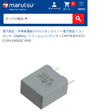
0
マイページ
MENU
カート
電子部品・半導体通販のマルツオンライン
>
電子部品
>
コン
デンサ（DigiKey）
>
フィルムコンデンサ
> CAP FILM 0.47U
F 10% 630VDC RAD