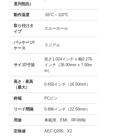
-
直列抵抗）
動作温度
-55°C～110°C
取り付けタ
スルーホール
イプ
パッケージ/
ラジアル
ケース
長さ1.024インチ x 幅0.276
サイズ/寸法
インチ（26.00mm x 7.00m
m）
高さ - 座高
0.650インチ（16.50mm）
（最大）
終端
PCピン
リード間隔
0.886インチ（22.50mm）
用途
車載用、EMI、RFI抑制
定格値
AEC-Q200、X2