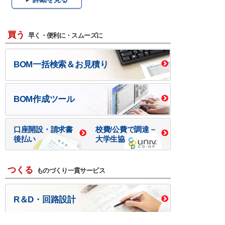
買う
早く・便利に・スムーズに
BOM一括検索＆お見積り
BOM作成ツール
口座開設・請求書
校費/公費で調達－
後払い
大学生協
つくる
ものづくり一貫サービス
R＆D・回路設計