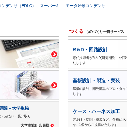
コンデンサ（EDLC）、スーパーキ
モータ始動コンデンサ
つくる
ものづくり一貫サービス
R＆D・回路設計
専任技術者がR＆D(研究開発）や回
たします
基板設計・製造・実装
基板の設計、開発商品のプロトタイ
します
で調達－大学生協
ケース・ハーネス加工
文・支払い・受け取り
穴あけ・切削・塗装など、仕様にあ
を、1個からご提供いたします
大学生協組合員様