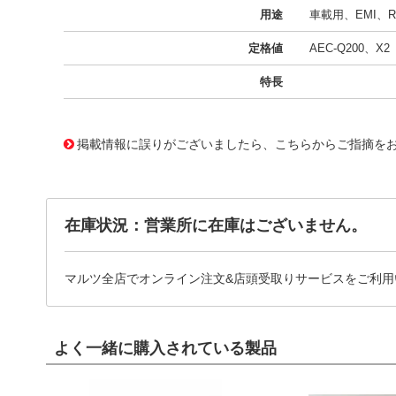
用途
車載用、EMI、R
定格値
AEC-Q200、X2
特長
11720914
!041! BFC233921682
掲載情報に誤りがございましたら、こちらからご指摘を
在庫状況：営業所に在庫はございません。
マルツ全店でオンライン注文&店頭受取りサービスをご利用
よく一緒に購入されている製品