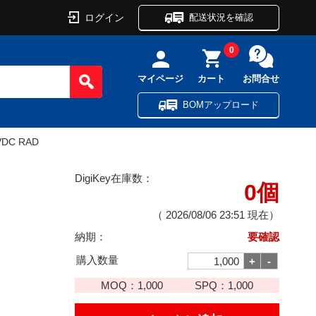
ログイン
配送状況を確認
0
マイページ
カート
お問合せ
BOMアップロード
VDC RAD
DigiKey在庫数：
0個
（
2026/08/06 23:51
現在）
納期：
要確認
購入数量
MOQ：
1,000
SPQ：
1,000