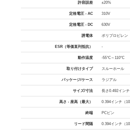
許容誤差
±20%
定格電圧 - AC
310V
定格電圧 - DC
630V
誘電体
ポリプロピレン
ESR（等価直列抵抗）
-
動作温度
-55°C～110°C
取り付けタイプ
スルーホール
パッケージ/ケース
ラジアル
サイズ/寸法
長さ0.492インチ 
高さ - 座高（最大）
0.394インチ（10
終端
PCピン
リード間隔
0.394インチ（10