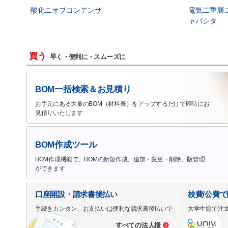
酸化ニオブコンデンサ
電気二重層
ャパシタ
買う
早く・便利に・スムーズに
BOM一括検索＆お見積り
お手元にある大量のBOM（材料表）をアップするだけで即時にお
見積りいたします
BOM作成ツール
BOM作成機能で、BOMの新規作成、追加・変更・削除、版管理
ができます
口座開設・請求書後払い
校費/公費
手続きカンタン、お支払いは便利な請求書後払いで
大学生協で注
すべての法人様