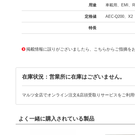
用途
車載用、EMI、R
定格値
AEC-Q200、X2
特長
11720921
!041! BFC233922152
掲載情報に誤りがございましたら、こちらからご指摘を
在庫状況：営業所に在庫はございません。
マルツ全店でオンライン注文&店頭受取りサービスをご利用
よく一緒に購入されている製品