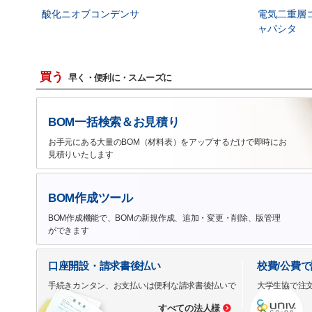
酸化ニオブコンデンサ
電気二重層
ャパシタ
買う
早く・便利に・スムーズに
BOM一括検索＆お見積り
お手元にある大量のBOM（材料表）をアップするだけで即時にお
見積りいたします
BOM作成ツール
BOM作成機能で、BOMの新規作成、追加・変更・削除、版管理
ができます
口座開設・請求書後払い
校費/公費
手続きカンタン、お支払いは便利な請求書後払いで
大学生協で注
すべての法人様