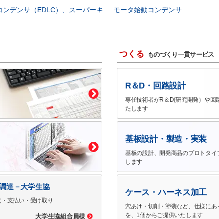
コンデンサ（EDLC）、スーパーキ
モータ始動コンデンサ
つくる
ものづくり一貫サービス
R＆D・回路設計
専任技術者がR＆D(研究開発）や回
たします
基板設計・製造・実装
基板の設計、開発商品のプロトタイ
します
で調達－大学生協
ケース・ハーネス加工
文・支払い・受け取り
穴あけ・切削・塗装など、仕様にあ
を、1個からご提供いたします
大学生協組合員様