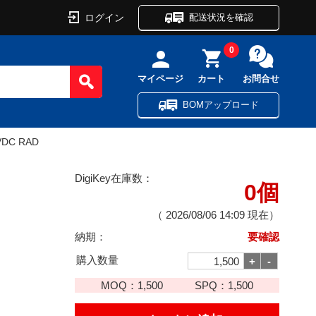
ログイン
配送状況を確認
0
マイページ
カート
お問合せ
BOMアップロード
VDC RAD
DigiKey在庫数：
0個
（
2026/08/06 14:09
現在）
納期：
要確認
購入数量
MOQ：
1,500
SPQ：
1,500