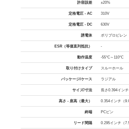
許容誤差
±20%
定格電圧 - AC
310V
定格電圧 - DC
630V
誘電体
ポリプロピレン
ESR（等価直列抵抗）
-
動作温度
-55°C～110°C
取り付けタイプ
スルーホール
パッケージ/ケース
ラジアル
サイズ/寸法
長さ0.394インチ 
高さ - 座高（最大）
0.354インチ（9
終端
PCピン
リード間隔
0.295インチ（7