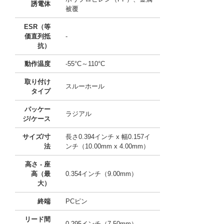
誘電体
被覆
ESR（等
価直列抵
-
抗）
動作温度
-55°C～110°C
取り付け
スルーホール
タイプ
パッケー
ラジアル
ジ/ケース
サイズ/寸
長さ0.394インチ x 幅0.157イ
法
ンチ（10.00mm x 4.00mm）
高さ - 座
高（最
0.354インチ（9.00mm）
大）
終端
PCピン
リード間
0.295インチ（7.50mm）