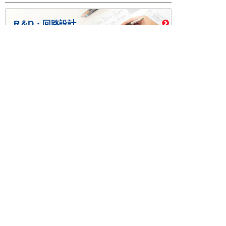
R＆D・回路設計
基板設計・製造・実装
ケース・ハーネス加工
※掲載されている価格には消費税、各種手数料が含まれ
ておりません。別途消費税およびお支払方法に応じた
手数料が必要になります。
※このホームページに掲載されている、記事・写真の一
部または全部をそのまま、または改変して利用・転
載・転用することを禁じます。
※商品によって販売価格が店頭価格と異なる場合がござ
います。
※弊社ではお客様が商品を選びやすくするためにデータ