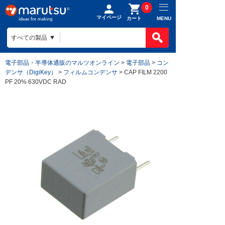
0
マイページ
MENU
カート
電子部品・半導体通販のマルツオンライン
>
電子部品
>
コン
デンサ（DigiKey）
>
フィルムコンデンサ
> CAP FILM 2200
PF 20% 630VDC RAD