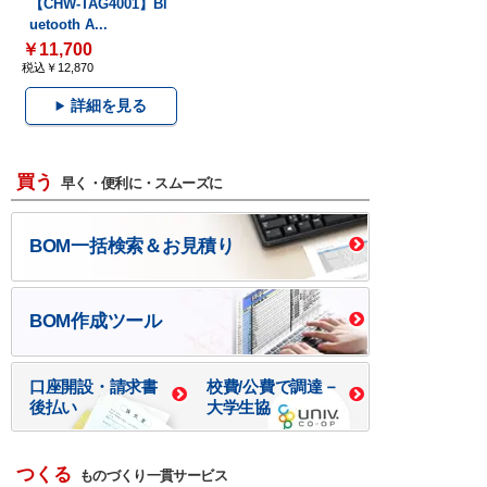
【CHW-TAG4001】Bl
uetooth A...
￥11,700
税込￥12,870
詳細を見る
買う
早く・便利に・スムーズに
BOM一括検索＆お見積り
BOM作成ツール
口座開設・請求書
校費/公費で調達－
後払い
大学生協
つくる
ものづくり一貫サービス