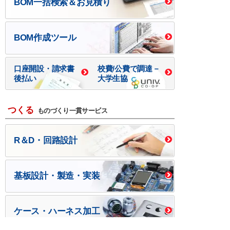
BOM一括検索＆お見積り
BOM作成ツール
口座開設・請求書
校費/公費で調達－
後払い
大学生協
つくる
ものづくり一貫サービス
R＆D・回路設計
基板設計・製造・実装
ケース・ハーネス加工