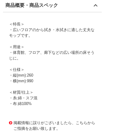
商品概要・商品スペック
＜特長＞
・広いフロアのから拭き・水拭きに適した丈夫な
モップです。
＜用途＞
・体育館、フロア、廊下などの広い場所の床そう
じに。
＜仕様＞
・縦(mm):260
・横(mm):990
＜材質/仕上＞
・糸:綿・スフ混
・布:綿100%
1172095 0000000200784912
!095! CL-334-175-0
掲載情報に誤りがございましたら、こちらから
ご指摘をお願い致します。