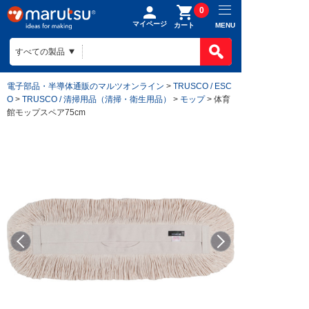
0
マイページ
MENU
カート
電子部品・半導体通販のマルツオンライン
>
TRUSCO / ESC
O
>
TRUSCO / 清掃用品（清掃・衛生用品）
>
モップ
> 体育
館モップスペア75cm