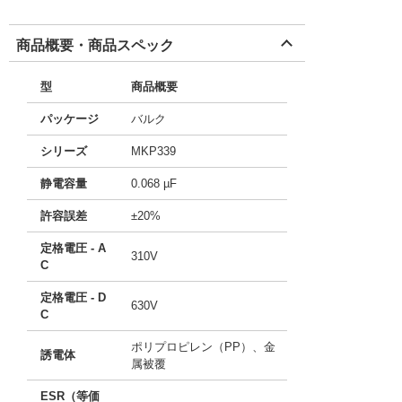
商品概要・商品スペック
型
商品概要
パッケージ
バルク
シリーズ
MKP339
静電容量
0.068 µF
許容誤差
±20%
定格電圧 - A
310V
C
定格電圧 - D
630V
C
ポリプロピレン（PP）、金
誘電体
属被覆
ESR（等価