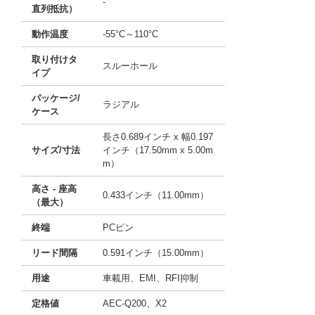
-
直列抵抗）
動作温度
-55°C～110°C
取り付けタ
スルーホール
イプ
パッケージ/
ラジアル
ケース
長さ0.689インチ x 幅0.197
サイズ/寸法
インチ（17.50mm x 5.00m
m）
高さ - 座高
0.433インチ（11.00mm）
（最大）
終端
PCピン
リード間隔
0.591インチ（15.00mm）
用途
車載用、EMI、RFI抑制
定格値
AEC-Q200、X2