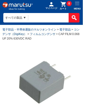
0
マイページ
MENU
カート
電子部品・半導体通販のマルツオンライン
>
電子部品
>
コン
デンサ（DigiKey）
>
フィルムコンデンサ
> CAP FILM 0.068
UF 20% 630VDC RAD