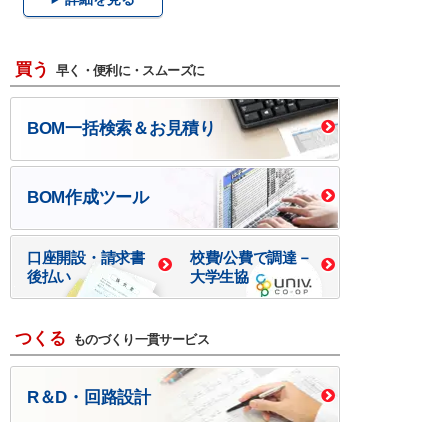
買う
早く・便利に・スムーズに
BOM一括検索＆お見積り
BOM作成ツール
口座開設・請求書
校費/公費で調達－
後払い
大学生協
つくる
ものづくり一貫サービス
R＆D・回路設計