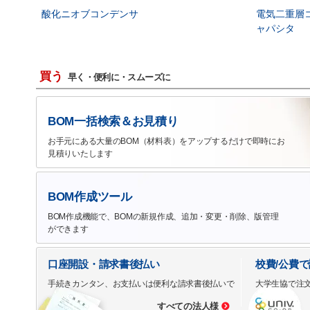
酸化ニオブコンデンサ
電気二重層
ャパシタ
買う
早く・便利に・スムーズに
BOM一括検索＆お見積り
お手元にある大量のBOM（材料表）をアップするだけで即時にお
見積りいたします
BOM作成ツール
BOM作成機能で、BOMの新規作成、追加・変更・削除、版管理
ができます
口座開設・請求書後払い
校費/公費
手続きカンタン、お支払いは便利な請求書後払いで
大学生協で注
すべての法人様