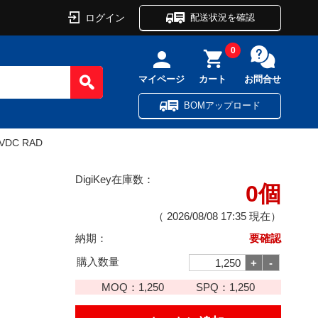
ログイン
配送状況を確認
0
マイページ
カート
お問合せ
BOMアップロード
0VDC RAD
DigiKey在庫数：
0個
（
2026/08/08 17:35
現在）
納期：
要確認
購入数量
MOQ：
1,250
SPQ：
1,250