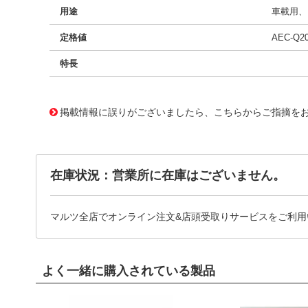
用途
車載用、E
定格値
AEC-Q2
特長
11721096
!041! BFC233990044
掲載情報に誤りがございましたら、こちらからご指摘を
在庫状況：営業所に在庫はございません。
マルツ全店でオンライン注文&店頭受取りサービスをご利用
よく一緒に購入されている製品