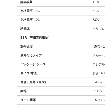
許容誤差
±10%
定格電圧 - AC
310V
定格電圧 - DC
630V
誘電体
ポリプロ
ESR（等価直列抵抗）
-
動作温度
-55°C～1
取り付けタイプ
スルーホ
パッケージ/ケース
ラジアル
サイズ/寸法
長さ0.68
高さ - 座高（最大）
0.433
終端
PCピン
リード間隔
0.591