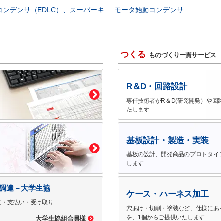
コンデンサ（EDLC）、スーパーキ
モータ始動コンデンサ
つくる
ものづくり一貫サービス
R＆D・回路設計
専任技術者がR＆D(研究開発）や回
たします
基板設計・製造・実装
基板の設計、開発商品のプロトタイ
します
で調達－大学生協
ケース・ハーネス加工
文・支払い・受け取り
穴あけ・切削・塗装など、仕様にあ
を、1個からご提供いたします
大学生協組合員様