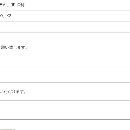
MI、RFI抑制
00、X2
お願い致します。
いただけます。