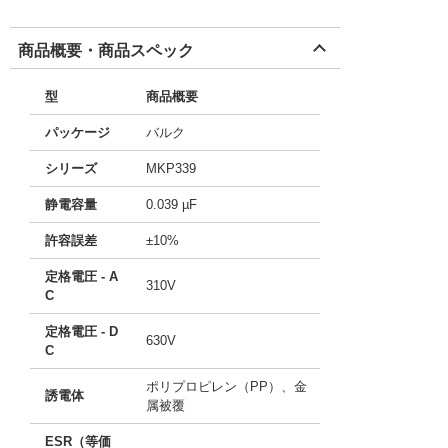
商品概要・商品スペック
型
商品概要
パッケージ
バルク
シリーズ
MKP339
静電容量
0.039 µF
許容誤差
±10%
定格電圧 - A
310V
C
定格電圧 - D
630V
C
ポリプロピレン（PP）、金
誘電体
属被覆
ESR（等価