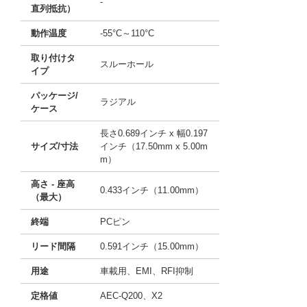
-
直列抵抗）
動作温度
-55°C～110°C
取り付けタ
スルーホール
イプ
パッケージ/
ラジアル
ケース
長さ0.689インチ x 幅0.197
サイズ/寸法
インチ（17.50mm x 5.00m
m）
高さ - 座高
0.433インチ（11.00mm）
（最大）
終端
PCピン
リード間隔
0.591インチ（15.00mm）
用途
車載用、EMI、RFI抑制
定格値
AEC-Q200、X2