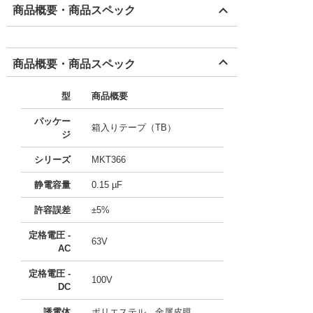
商品概要・商品スペック
商品概要・商品スペック
型
商品概要
パッケー
箱入りテープ（TB）
ジ
シリーズ
MKT366
静電容量
0.15 µF
許容誤差
±5%
定格電圧 -
63V
AC
定格電圧 -
100V
DC
誘電体
ポリエステル、金属皮膜