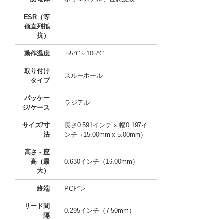
ESR（等
価直列抵
-
抗）
動作温度
-55°C～105°C
取り付け
スルーホール
タイプ
パッケー
ラジアル
ジ/ケース
サイズ/寸
長さ0.591インチ x 幅0.197イ
法
ンチ（15.00mm x 5.00mm）
高さ - 座
高（最
0.630インチ（16.00mm）
大）
終端
PCピン
リード間
0.295インチ（7.50mm）
隔