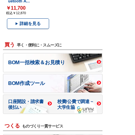
uetooth A...
￥11,700
税込￥12,870
詳細を見る
買う
早く・便利に・スムーズに
BOM一括検索＆お見積り
BOM作成ツール
口座開設・請求書
校費/公費で調達－
後払い
大学生協
つくる
ものづくり一貫サービス