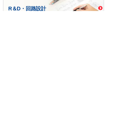
R＆D・回路設計
基板設計・製造・実装
ケース・ハーネス加工
※掲載されている価格には消費税、各種手数料が含まれ
ておりません。別途消費税およびお支払方法に応じた
手数料が必要になります。
※このホームページに掲載されている、記事・写真の一
部または全部をそのまま、または改変して利用・転
載・転用することを禁じます。
※商品によって販売価格が店頭価格と異なる場合がござ
います。
※弊社ではお客様が商品を選びやすくするためにデータ
シートの提供や技術情報、商品画像の表示を行ってい