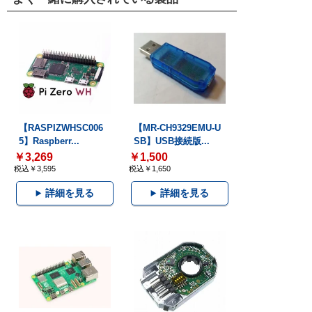
【RASPIZWHSC006
【MR-CH9329EMU-U
5】Raspberr...
SB】USB接続版...
￥3,269
￥1,500
税込￥3,595
税込￥1,650
詳細を見る
詳細を見る